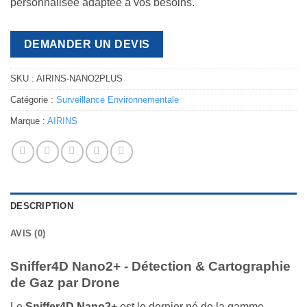
personnalisée adaptée à vos besoins.
DEMANDER UN DEVIS
SKU :
AIRINS-NANO2PLUS
Catégorie :
Surveillance Environnementale
Marque :
AIRINS
DESCRIPTION
AVIS (0)
Sniffer4D Nano2+ - Détection & Cartographie
de Gaz par Drone
Le
Sniffer4D Nano2+
est le dernier né de la gamme