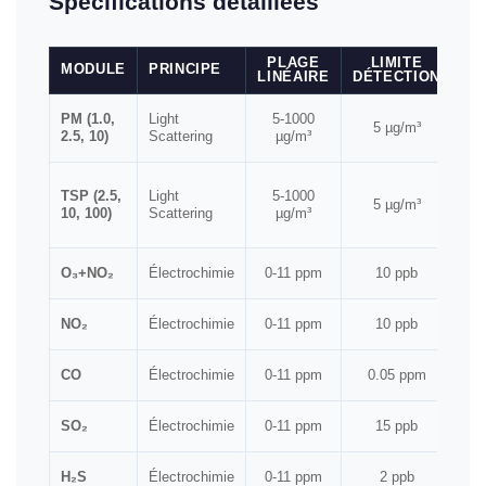
Spécifications détaillées
PLAGE
LIMITE
RÉ
MODULE
PRINCIPE
LINÉAIRE
DÉTECTION
A
PM (1.0,
Light
5-1000
5 µg/m³
2.5, 10)
Scattering
µg/m³
TSP (2.5,
Light
5-1000
5 µg/m³
10, 100)
Scattering
µg/m³
O₃+NO₂
Électrochimie
0-11 ppm
10 ppb
NO₂
Électrochimie
0-11 ppm
10 ppb
CO
Électrochimie
0-11 ppm
0.05 ppm
SO₂
Électrochimie
0-11 ppm
15 ppb
H₂S
Électrochimie
0-11 ppm
2 ppb