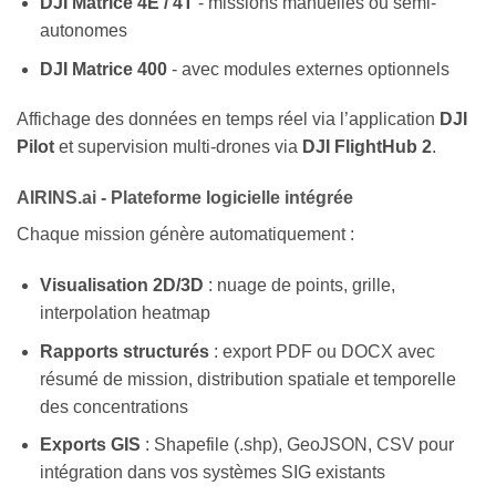
DJI Matrice 4E / 4T
- missions manuelles ou semi-
autonomes
DJI Matrice 400
- avec modules externes optionnels
Affichage des données en temps réel via l’application
DJI
Pilot
et supervision multi-drones via
DJI FlightHub 2
.
AIRINS.ai - Plateforme logicielle intégrée
Chaque mission génère automatiquement :
Visualisation 2D/3D
: nuage de points, grille,
interpolation heatmap
Rapports structurés
: export PDF ou DOCX avec
résumé de mission, distribution spatiale et temporelle
des concentrations
Exports GIS
: Shapefile (.shp), GeoJSON, CSV pour
intégration dans vos systèmes SIG existants