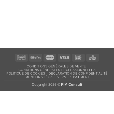
Bancontact
Belfius
Maestro
Visa
Idéal
KBC
CONDITIONS GÉNÉRALES DE VENTE
CONDITIONS GÉNÉRALES PROFESSIONNELLES
POLITIQUE DE COOKIES
DÉCLARATION DE CONFIDENTIALITÉ
MENTIONS LÉGALES
AVERTISSEMENT
Copyright 2026 ©
PIM Consult