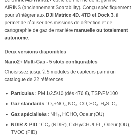
AIRINS (anciennement Soarability). Conçu spécifiquement
pour s’intégrer aux
DJI Matrice 4D, 4TD et Dock 3
, il
permet de réaliser des missions de détection et de
cartographie de gaz de manière
manuelle ou totalement
autonome
.
Deux versions disponibles
Nano2+ Multi-Gas - 5 slots configurables
Choisissez jusqu’à 5 modules de capteurs parmi un
catalogue de 22 références :
Particules
: PM 1/2.5/10 (dès 476 €), TSP/PM100
Gaz standards
: O₃+NO₂, NO₂, CO, SO₂, H₂S, O₂
Gaz spécialisés
: NH₃, HCHO, Odeur (OU)
NDIR & PID
: CO₂ (NDIR), CxHy/CH₄/LEL, Odeur (OU),
TVOC (PID)