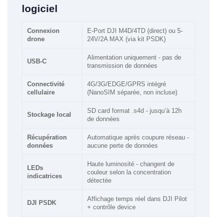
logiciel
Connexion
E-Port DJI M4D/4TD (direct) ou 5-
drone
24V/2A MAX (via kit PSDK)
Alimentation uniquement - pas de
USB-C
transmission de données
Connectivité
4G/3G/EDGE/GPRS intégré
cellulaire
(NanoSIM séparée, non incluse)
SD card format .s4d - jusqu’à 12h
Stockage local
de données
Récupération
Automatique après coupure réseau -
données
aucune perte de données
Haute luminosité - changent de
LEDs
couleur selon la concentration
indicatrices
détectée
Affichage temps réel dans DJI Pilot
DJI PSDK
+ contrôle device