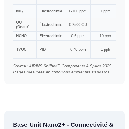
NH₃
Électrochimie
0-100 ppm
1 ppm
OU
Électrochimie
0-2500 OU
-
(Odeur)
HCHO
Électrochimie
0-5 ppm
10 ppb
TVOC
PID
0-40 ppm
1 ppb
Source : AIRINS Sniffer4D Components & Specs 2025.
Plages mesurées en conditions ambiantes standards.
Base Unit Nano2+ - Connectivité &