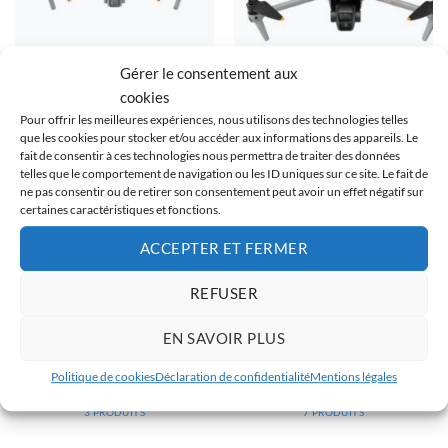
Gérer le consentement aux
cookies
DJI AIR 2S
DJI AIR 3
Pour offrir les meilleures expériences, nous utilisons des technologies telles
9 PRODUITS
5 PRODUITS
que les cookies pour stocker et/ou accéder aux informations des appareils. Le
fait de consentir à ces technologies nous permettra de traiter des données
telles que le comportement de navigation ou les ID uniques sur ce site. Le fait de
ne pas consentir ou de retirer son consentement peut avoir un effet négatif sur
certaines caractéristiques et fonctions.
ACCEPTER ET FERMER
REFUSER
EN SAVOIR PLUS
Politique de cookies
Déclaration de confidentialité
Mentions légales
DJI AIR 3S
DJI MAVIC PRO
3 PRODUITS
7 PRODUITS