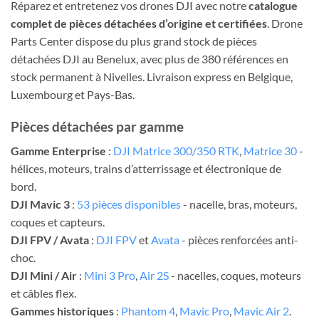
Réparez et entretenez vos drones DJI avec notre
catalogue
complet de pièces détachées d’origine et certifiées
. Drone
Parts Center dispose du plus grand stock de pièces
détachées DJI au Benelux, avec plus de 380 références en
stock permanent à Nivelles. Livraison express en Belgique,
Luxembourg et Pays-Bas.
Pièces détachées par gamme
Gamme Enterprise
:
DJI Matrice 300/350 RTK
,
Matrice 30
-
hélices, moteurs, trains d’atterrissage et électronique de
bord.
DJI Mavic 3
:
53 pièces disponibles
- nacelle, bras, moteurs,
coques et capteurs.
DJI FPV / Avata
:
DJI FPV
et
Avata
- pièces renforcées anti-
choc.
DJI Mini / Air
:
Mini 3 Pro
,
Air 2S
- nacelles, coques, moteurs
et câbles flex.
Gammes historiques
:
Phantom 4
,
Mavic Pro
,
Mavic Air 2
.