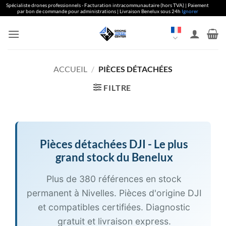
Spécialiste drones professionnels - Facturation intracommunautaire (hors TVA) | Paiement
par bon de commande pour administrations | Livraison Benelux sous 24h
Ignorer
Aller
au
contenu
ACCUEIL
/
PIÈCES DÉTACHÉES
FILTRE
Pièces détachées
DJI
- Le plus
grand stock du Benelux
Plus de 380 références en stock
permanent à Nivelles. Pièces d'origine DJI
et compatibles certifiées. Diagnostic
gratuit et livraison express.