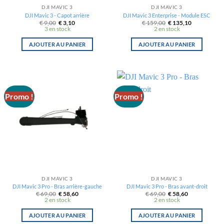
DJI MAVIC 3
DJI MAVIC 3
DJI Mavic 3 - Capot arrière
DJI Mavic 3 Enterprise - Module ESC
Le
Le
Le
Le
€
9,00
€
3,10
€
159,00
€
135,10
prix
prix
prix
prix
3 en stock
2 en stock
initial
actuel
initial
actuel
était :
est :
était :
est :
€ 9,00.
€ 3,10.
€ 159,00.
€ 135,10.
AJOUTER AU PANIER
AJOUTER AU PANIER
Promo !
Promo !
DJI MAVIC 3
DJI MAVIC 3
DJI Mavic 3 Pro - Bras arrière-gauche
DJI Mavic 3 Pro - Bras avant-droit
Le
Le
Le
Le
€
69,00
€
58,60
€
69,00
€
58,60
prix
prix
prix
prix
2 en stock
2 en stock
initial
actuel
initial
actuel
était :
est :
était :
est :
€ 69,00.
€ 58,60.
€ 69,00.
€ 58,60.
AJOUTER AU PANIER
AJOUTER AU PANIER