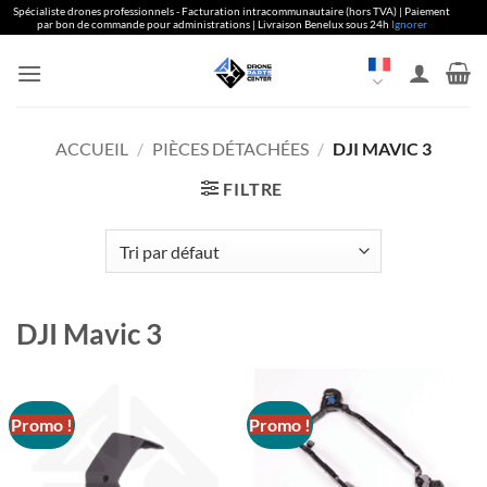
Spécialiste drones professionnels - Facturation intracommunautaire (hors TVA) | Paiement
par bon de commande pour administrations | Livraison Benelux sous 24h
Ignorer
Aller
au
contenu
ACCUEIL
/
PIÈCES DÉTACHÉES
/
DJI MAVIC 3
FILTRE
DJI Mavic 3
Promo !
Promo !