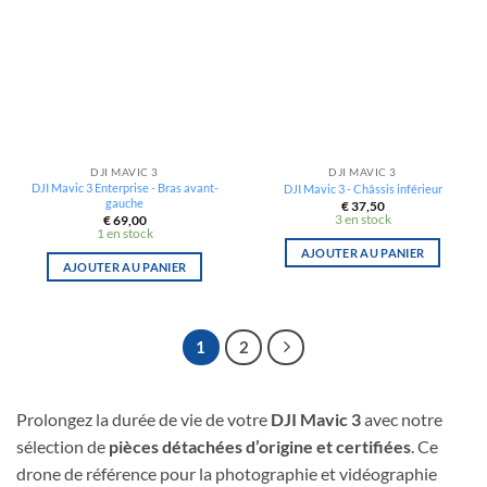
DJI MAVIC 3
DJI MAVIC 3
DJI Mavic 3 Enterprise - Bras avant-
DJI Mavic 3 - Châssis inférieur
gauche
€
37,50
3 en stock
€
69,00
1 en stock
AJOUTER AU PANIER
AJOUTER AU PANIER
1
2
Prolongez la durée de vie de votre
DJI Mavic 3
avec notre
sélection de
pièces détachées d’origine et certifiées
. Ce
drone de référence pour la photographie et vidéographie