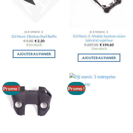
DJI MAVIC 3
DJI MAVIC 3
DJI Mavic 3 - Module Système vision
DJI Mavic 3 Bottom Shell Baffle
latéral et supérieur
Le
Le
€
9,00
€
2,20
prix
prix
Le
Le
8 en stock
€
229,00
€
194,60
initial
actuel
prix
prix
3 en stock
était :
est :
initial
actuel
€ 9,00.
€ 2,20.
AJOUTER AU PANIER
était :
est :
€ 229,00.
€ 194,60.
AJOUTER AU PANIER
Promo !
Promo !