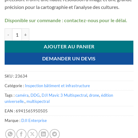
précision pour la cartographie et l’analyse des cultures.
Disponible sur commande : contactez-nous pour le délai.
quantité de DJI Mavic 3 Multispectral (Universal Edition)
AJOUTER AU PANIER
DEMANDER UN DEVIS
SKU :
23634
Catégorie :
Inspection bâtiment et infrastructure
Tags :
caméra
,
DDG
,
DJI Mavic 3 Multispectral
,
drone
,
édition
universelle.
,
multispectral
EAN :
6941565950505
Marque :
DJI Enterprise