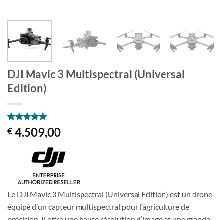
DJI Mavic 3 Multispectral (Universal
Edition)
Noté
2
5
sur
4.509,00
€
5 basé sur
notation
client
Le DJI Mavic 3 Multispectral (Universal Edition) est un drone
équipé d’un capteur multispectral pour l’agriculture de
précision. Il offre une haute résolution d’image et une grande