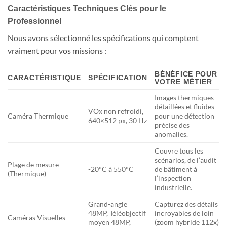
Caractéristiques Techniques Clés pour le
Professionnel
Nous avons sélectionné les spécifications qui comptent
vraiment pour vos missions :
BÉNÉFICE POUR
CARACTÉRISTIQUE
SPÉCIFICATION
VOTRE MÉTIER
Images thermiques
détaillées et fluides
VOx non refroidi,
Caméra Thermique
pour une détection
640×512 px, 30 Hz
précise des
anomalies.
Couvre tous les
scénarios, de l’audit
Plage de mesure
-20°C à 550°C
de bâtiment à
(Thermique)
l’inspection
industrielle.
Grand-angle
Capturez des détails
48MP, Téléobjectif
incroyables de loin
Caméras Visuelles
moyen 48MP,
(zoom hybride 112x)