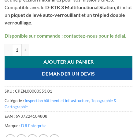
Compatible avec le
D-RTK 3 Multifunctional Station
, il inclut
un
piquet de levé auto-verrouillant
et un
trépied double
verrouillage
.
Disponible sur commande : contactez-nous pour le délai.
quantité de D-RTK 3 Survey Pole and Tripod Kit
AJOUTER AU PANIER
DEMANDER UN DEVIS
SKU :
CP.EN.00000553.01
Catégorie :
Inspection bâtiment et infrastructure
,
Topographie &
Cartographie
EAN :
6937224104808
Marque :
DJI Enterprise