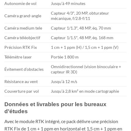
Autonomie de vol
Jusqu’à 49 minutes
Capteur 4/3″, 20 MP, obturateur
Caméra grand-angle
mécanique, f/2.8-f/11
Caméra medium tele
Capteur 1/1.3″, 48 MP, éq. 70 mm
Caméra téléobjectif
Capteur 1/1.5″, 48 MP, éq. 168 mm
Précision RTK Fix
1 cm + 1 ppm (H) / 1,5 cm + 1 ppm (V)
Télémètre laser
Portée 1 800 m
Omnidirectionnel (vision binoculaire +
Évitement d’obstacles
capteur IR 3D)
Résistance au vent
Jusqu’à 12 m/s
Couverture par vol
Jusqu’à 2,8 km² en mode cartographie
Données et livrables pour les bureaux
d’études
Avec le module RTK intégré, ce pack délivre une précision
RTK Fix de 1 cm + 1 ppm en horizontal et 1,5 cm + 1 ppm en