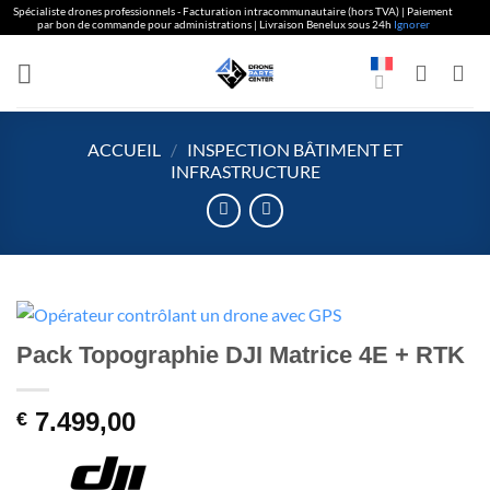
Spécialiste drones professionnels - Facturation intracommunautaire (hors TVA) | Paiement
par bon de commande pour administrations | Livraison Benelux sous 24h
Ignorer
Aller
au
contenu
ACCUEIL
/
INSPECTION BÂTIMENT ET
INFRASTRUCTURE
Pack Topographie DJI Matrice 4E + RTK
7.499,00
€