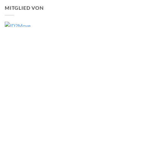
MITGLIED VON
DJI ENTERPRISE GOLD PARTNER
Bancontact
Belfius
Maestro
Visa
Ideal
KBC
ALLGEMEINE GESCHÄFTSBEDINGUNGEN
ALLGEMEINE PROFESSIONELLE GESCHÄFTSBEDINGUNGEN
COOKIE-RICHTLINIE
DATENSCHUTZERKLÄRUNG
IMPRESSUM