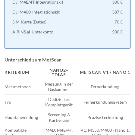
DJI M4E/4T-Integrationskit
300 €
DJI M400-Integrationskit
387 €
SIM-Karte (Daten)
70 €
AIRINS.ai-Unterkonto
500 €
Unterschied zum MetScan
NANO2+
KRITERIUM
METSCAN V1 / NANO 1
TDLAS
Messung in der
Messmethode
Fernerkundung
Gaskammer
Dediziertes
Typ
Fernerkundungssystem
Komplettgerät
Screening &
Hauptanwendung
Präzise Leckortung
Kartierung
Kompatible
M4D, M4E/4T,
V1: M350/M400 - Nano 1: