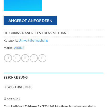
ANGEBOT ANFORDERN
SKU:
AIRINS-NANO2PLUS-TDLAS-METHANE
Kategorie:
Umweltüberwachung
Marke:
AIRINS
BESCHREIBUNG
BEWERTUNGEN (0)
Überblick
Der
Sniffer4D Nano2+ TDLAS Methan
ist eine spezielle