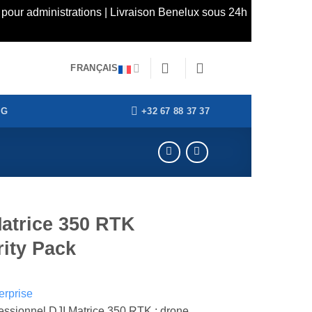
pour administrations | Livraison Benelux sous 24h
FRANÇAIS
+32 67 88 37 37
OG
atrice 350 RTK
ity Pack
essionnel DJI Matrice 350 RTK : drone