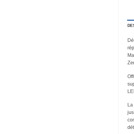
DE
Déc
rép
Mat
Zen
Off
sup
LED
La 
jus
con
dét