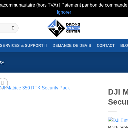
intracommunautaire (hors TVA) | Paiement par bon de commande 
Ignorer
SERVICES & SUPPORT
DEMANDE DE DEVIS
CONTACT
BL
RS
DJI M
Secur
Pack prof