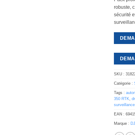
robuste, 
sécurité 
surveillan
DEMA
DEMA
SKU :
3182
Catégorie :
Tags :
auto
350 RTK
,
d
surveillance
EAN :
6941
Marque :
DJ