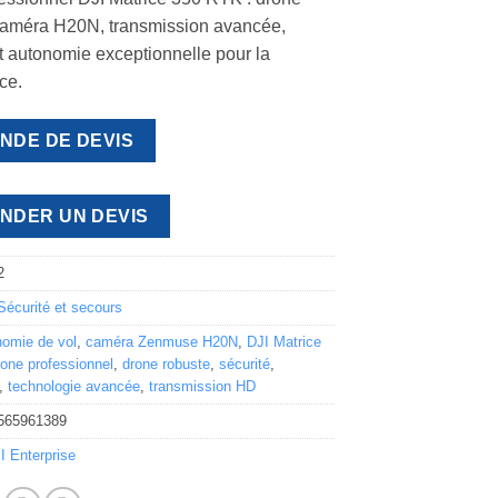
caméra H20N, transmission avancée,
et autonomie exceptionnelle pour la
ce.
NDE DE DEVIS
NDER UN DEVIS
2
Sécurité et secours
nomie de vol
,
caméra Zenmuse H20N
,
DJI Matrice
rone professionnel
,
drone robuste
,
sécurité
,
,
technologie avancée
,
transmission HD
565961389
I Enterprise