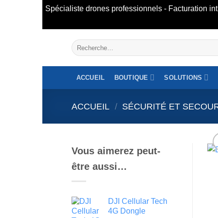
Spécialiste drones professionnels - Facturation 
Aller
Recherche
au
pour :
contenu
ACCUEIL
BOUTIQUE
SOLUTIONS
ACCUEIL
/
SÉCURITÉ ET SECOU
Vous aimerez peut-
être aussi…
DJI Cellular Tech
4G Dongle