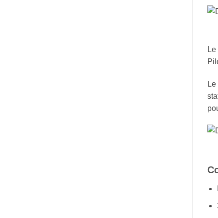
Le 
Pil
Le 
sta
pou
Co