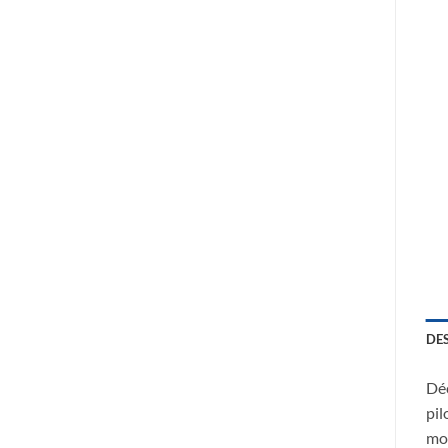
DE
Déc
pil
mon