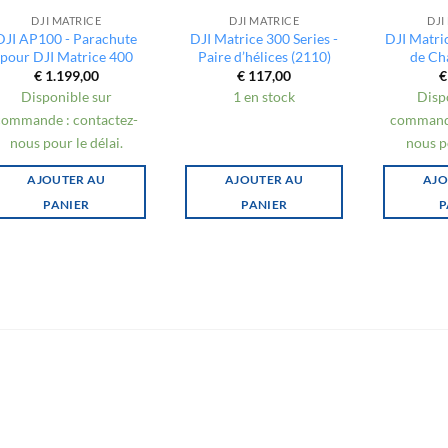
DJI MATRICE
DJI MATRICE
DJI
DJI AP100 - Parachute
DJI Matrice 300 Series -
DJI Matri
pour DJI Matrice 400
Paire d’hélices (2110)
de Ch
€
1.199,00
€
117,00
€
Disponible sur
1 en stock
Disp
commande : contactez-
commande
nous pour le délai.
nous po
AJOUTER AU
AJOUTER AU
AJO
PANIER
PANIER
P