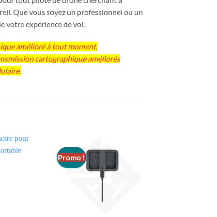
areil. Que vous soyez un professionnel ou un
 de votre expérience de vol.
hique amélioré à tout moment,
ransmission cartographique améliorés
ulaire.
Promo !
Promo !