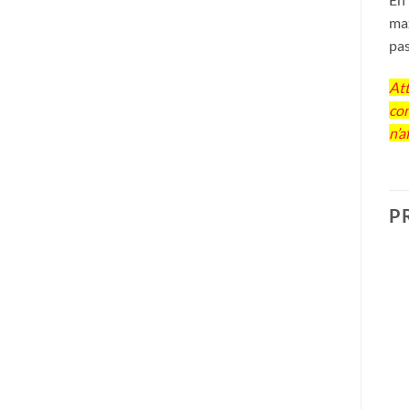
max
pas
Att
con
n’a
P