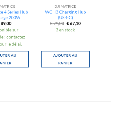
 MATRICE
DJI MATRICE
DJI MATRICE
ce 4 Series Hub
WCH3 Charging Hub
DJI Matrice 30 
arge 200W
(USB-C)
Propeller (Part
Le
Le
Le
89,00
€
79,00
€
67,10
€
39,00
€
33,
prix
prix
prix
onible sur
3 en stock
6 en stock
initial
actuel
initia
était :
est :
était :
 : contactez-
€ 79,00.
€ 67,10.
€ 39,
ur le délai.
UTER AU
AJOUTER AU
AJOUTER A
ANIER
PANIER
PANIER