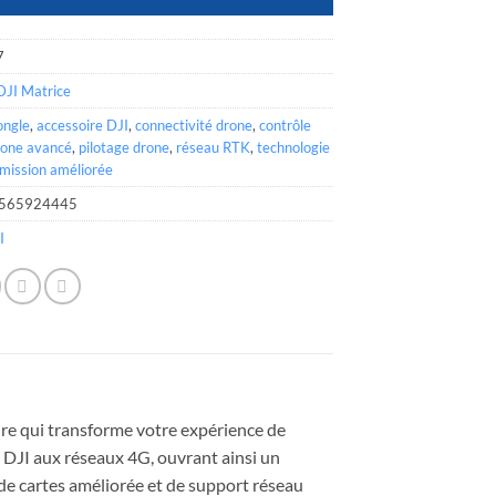
7
DJI Matrice
ngle
,
accessoire DJI
,
connectivité drone
,
contrôle
rone avancé
,
pilotage drone
,
réseau RTK
,
technologie
mission améliorée
565924445
I
ire qui transforme votre expérience de
 DJI aux réseaux 4G, ouvrant ainsi un
de cartes améliorée et de support réseau