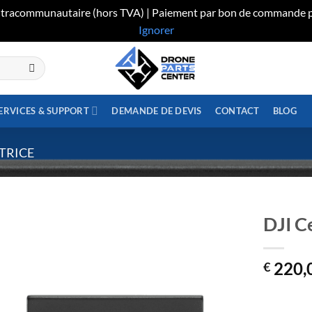
 intracommunautaire (hors TVA) | Paiement par bon de commande p
Ignorer
ERVICES & SUPPORT
DEMANDE DE DEVIS
CONTACT
BLOG
TRICE
DJI C
220,
€