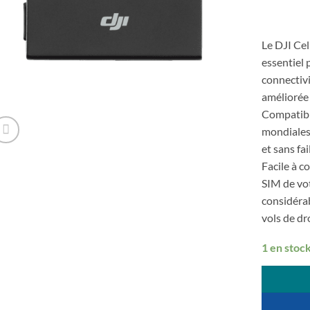
Le DJI Cel
essentiel 
connectivi
améliorée 
Compatibl
mondiales
et sans fa
Facile à c
SIM de vot
considérab
vols de dr
1 en stoc