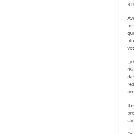
RT
Ave
mis
que
plu
vot
La 
4G,
dan
réd
acc
Il 
pro
cho
En 