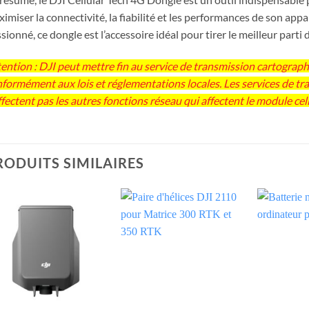
imiser la connectivité, la fiabilité et les performances de son app
sionné, ce dongle est l’accessoire idéal pour tirer le meilleur parti
ention : DJI peut mettre fin au service de transmission cartograp
formément aux lois et réglementations locales. Les services de t
ffectent pas les autres fonctions réseau qui affectent le module cell
RODUITS SIMILAIRES