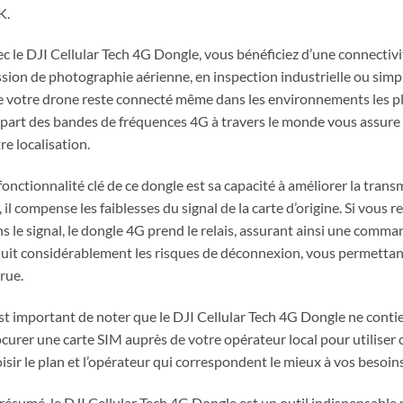
K.
c le DJI Cellular Tech 4G Dongle, vous bénéficiez d’une connectivi
sion de photographie aérienne, en inspection industrielle ou simp
 votre drone reste connecté même dans les environnements les plu
part des bandes de fréquences 4G à travers le monde vous assure u
re localisation.
fonctionnalité clé de ce dongle est sa capacité à améliorer la trans
 il compense les faiblesses du signal de la carte d’origine. Si vous
s le signal, le dongle 4G prend le relais, assurant ainsi une comma
uit considérablement les risques de déconnexion, vous permettant 
rue.
est important de noter que le DJI Cellular Tech 4G Dongle ne cont
curer une carte SIM auprès de votre opérateur local pour utiliser ce
isir le plan et l’opérateur qui correspondent le mieux à vos besoins
résumé, le DJI Cellular Tech 4G Dongle est un outil indispensable 