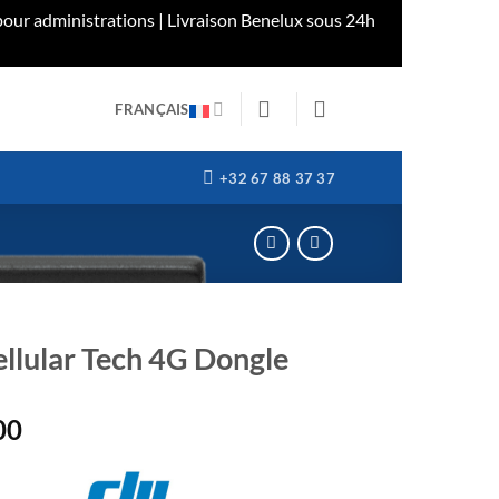
our administrations | Livraison Benelux sous 24h
FRANÇAIS
+32 67 88 37 37
ellular Tech 4G Dongle
00