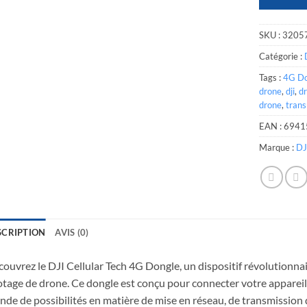
SKU :
3205
Catégorie :
Tags :
4G Do
drone
,
dji
,
d
drone
,
trans
EAN :
6941
Marque :
DJ
SCRIPTION
AVIS (0)
ouvrez le DJI Cellular Tech 4G Dongle, un dispositif révolutionna
otage de drone. Ce dongle est conçu pour connecter votre appareil
de de possibilités en matière de mise en réseau, de transmission 