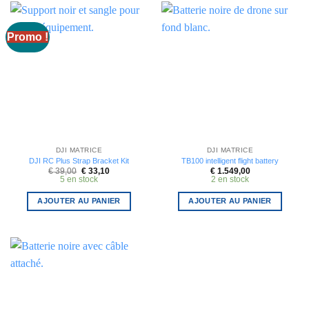
Promo !
DJI MATRICE
DJI MATRICE
DJI RC Plus Strap Bracket Kit
TB100 intelligent flight battery
Le
Le
€
39,00
€
33,10
€
1.549,00
prix
prix
5 en stock
2 en stock
initial
actuel
était :
est :
€ 39,00.
€ 33,10.
AJOUTER AU PANIER
AJOUTER AU PANIER