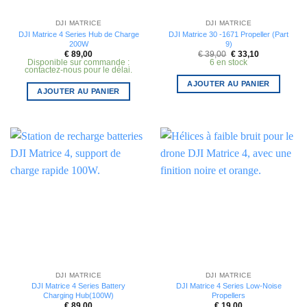
DJI MATRICE
DJI MATRICE
DJI Matrice 4 Series Hub de Charge
DJI Matrice 30 -1671 Propeller (Part
200W
9)
Le
Le
€
89,00
€
39,00
€
33,10
prix
prix
Disponible sur commande :
6 en stock
initial
actuel
contactez-nous pour le délai.
était :
est :
€ 39,00.
€ 33,10.
AJOUTER AU PANIER
AJOUTER AU PANIER
DJI MATRICE
DJI MATRICE
DJI Matrice 4 Series Battery
DJI Matrice 4 Series Low-Noise
Charging Hub(100W)
Propellers
€
89,00
€
19,00