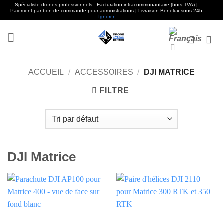
Spécialiste drones professionnels - Facturation intracommunautaire (hors TVA) |
Paiement par bon de commande pour administrations | Livraison Benelux sous 24h
Ignorer
Aller
au
contenu
ACCUEIL
/
ACCESSOIRES
/
DJI MATRICE
FILTRE
DJI Matrice