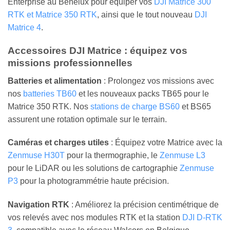
Enterprise au Benelux pour équiper vos
DJI Matrice 300
RTK et Matrice 350 RTK
, ainsi que le tout nouveau
DJI
Matrice 4
.
Accessoires DJI Matrice : équipez vos
missions professionnelles
Batteries et alimentation
: Prolongez vos missions avec
nos
batteries TB60
et les nouveaux packs TB65 pour le
Matrice 350 RTK. Nos
stations de charge BS60
et BS65
assurent une rotation optimale sur le terrain.
Caméras et charges utiles
: Équipez votre Matrice avec la
Zenmuse H30T
pour la thermographie, le
Zenmuse L3
pour le LiDAR ou les solutions de cartographie
Zenmuse
P3
pour la photogrammétrie haute précision.
Navigation RTK
: Améliorez la précision centimétrique de
vos relevés avec nos modules RTK et la station
DJI D-RTK