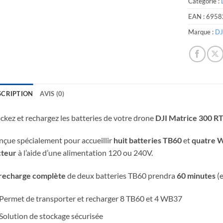
Catégorie :
EAN :
6958
Marque :
DJ
SCRIPTION
AVIS (0)
ckez et rechargez les batteries de votre drone
DJI Matrice 300 R
çue spécialement pour accueillir
huit batteries TB60
et
quatre 
cteur
à l’aide d’une alimentation 120 ou 240V.
recharge complète
de deux batteries TB60 prendra
60 minutes
(e
Permet de transporter et recharger 8 TB60 et 4 WB37
Solution de stockage sécurisée