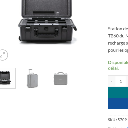
Station de
TB60 du M
recharge s
pour les o
Disponibl
délai.
quantité de
SKU :
5709