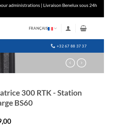
our administrations | Livraison Benelux sous 24h
FRANÇAIS
+32 67 88 37 37
atrice 300 RTK - Station
arge BS60
9,00