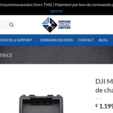
 intracommunautaire (hors TVA) | Paiement par bon de commande p
Ignorer
ERVICES & SUPPORT
DEMANDE DE DEVIS
CONTACT
BLOG
TRICE
DJI M
de ch
1.19
€