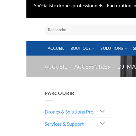
Spécialiste drones professionnels - Facturation
Aller
Recherche
au
pour :
contenu
ACCUEIL
BOUTIQUE
SOLUTIONS
S
ACCUEIL
/
ACCESSOIRES
/
DJI MA
PARCOURIR
Drones & Solutions Pro
Services & Support