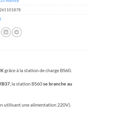
DJI Matrice
265101878
I
TK
grâce à la station de charge BS60.
WB37
, la station BS60
se branche au
n utilisant une alimentation 220V).