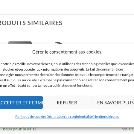
RODUITS SIMILAIRES
Gérer le consentement aux cookies
r offrir les meilleures expériences, nous utilisons des technologies telles que les cookie
r stocker et/ou accéder aux informations des appareils. Le fait de consentir à ces
hnologies nous permettra de traiter des données telles que le comportement de navigat
les ID uniques sur ce site. Le fait de ne pas consentir ou de retirer son consentement peu
ir un effet négatif sur certaines caractéristiques et fonctions.
DJI MATRICE
DJI MATRICE
DJI
DJI AP100 - Parachute
DJI Matrice 300 Series -
DJI Matri
ACCEPTER ET FERMER
REFUSER
EN SAVOIR PLUS
pour DJI Matrice 400
Paire d’hélices (2110)
de Ch
€
1.199,00
€
117,00
€
Disponible sur
1 en stock
Disp
Politique de cookies
Déclaration de confidentialité
Mentions légales
commande : contactez-
commande
nous pour le délai.
nous po