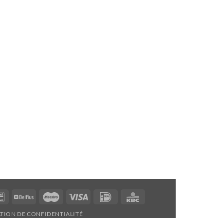
Bancontact
Belfius
Maestro
Visa
Idéal
KBC
TION DE CONFIDENTIALITÉ