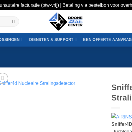
unautaire facturatie (btw-vrij) | Betaling via bestelbon voor ov
OSSINGEN
DIENSTEN & SUPPORT
EEN OFFERTE AANVRA
Sniff
Stral
Sniffer4D
- luchtg