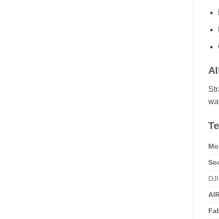
AI
St
wat
Te
Mo
Soo
DJ
AIR
Fab