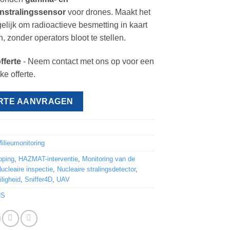
nstralingssensor
voor drones. Maakt het
gelijk om radioactieve besmetting in kaart
, zonder operators bloot te stellen.
fferte
- Neem contact met ons op voor een
ke offerte.
RTE AANVRAGEN
7
ilieumonitoring
pping
,
HAZMAT-interventie
,
Monitoring van de
ucleaire inspectie
,
Nucleaire stralingsdetector
,
iligheid
,
Sniffer4D
,
UAV
NS