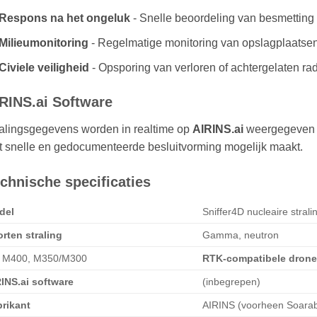
Respons na het ongeluk
- Snelle beoordeling van besmetting 
Milieumonitoring
- Regelmatige monitoring van opslagplaatsen 
Civiele veiligheid
- Opsporing van verloren of achtergelaten ra
RINS.ai Software
ralingsgegevens worden in realtime op
AIRINS.ai
weergegeven m
 snelle en gedocumenteerde besluitvorming mogelijk maakt.
chnische specificaties
del
Sniffer4D nucleaire strali
rten straling
Gamma, neutron
I M400, M350/M300
RTK-compatibele drone
INS.ai software
(inbegrepen)
rikant
AIRINS (voorheen Soarabi