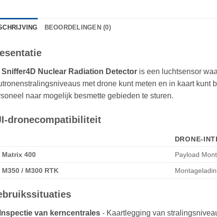
SCHRIJVING
BEOORDELINGEN (0)
esentatie
e
Sniffer4D Nuclear Radiation Detector
is een luchtsensor wa
tronenstralingsniveaus met drone kunt meten en in kaart kunt 
soneel naar mogelijk besmette gebieden te sturen.
I-dronecompatibiliteit
DRONE-INT
 Matrix 400
Payload Mon
I M350 / M300 RTK
Montageladin
bruikssituaties
Inspectie van kerncentrales
- Kaartlegging van stralingsniveau