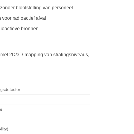
zonder blootstelling van personeel
voor radioactief afval
dioactieve bronnen
et 2D/3D-mapping van stralingsniveaus,
ngsdetector
s
lity)