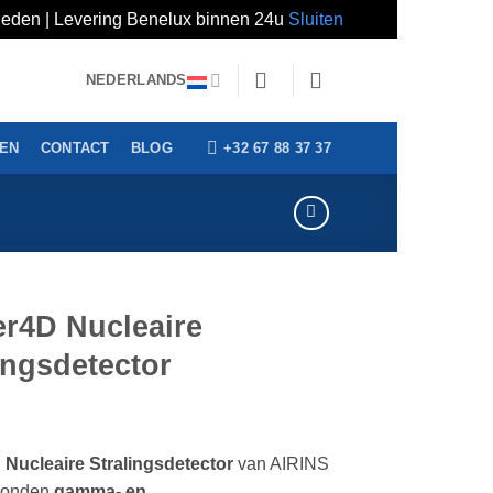
erheden | Levering Benelux binnen 24u
Sluiten
NEDERLANDS
+32 67 88 37 37
GEN
CONTACT
BLOG
er4D Nucleaire
ingsdetector
 Nucleaire Stralingsdetector
van AIRINS
ebonden
gamma- en