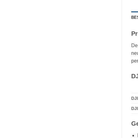
BE
Pr
D
neu
per
DJ
DJI
DJ
Ge