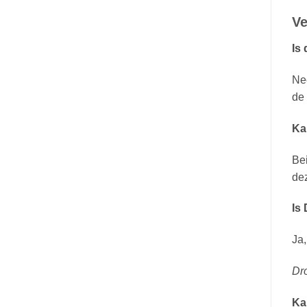
Ve
Is
Nee
de 
Ka
Bei
dez
Is
Ja,
Dro
Ka