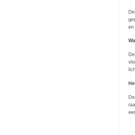
De 
geg
en 
Wa
De 
vli
lic
He
De 
raa
een