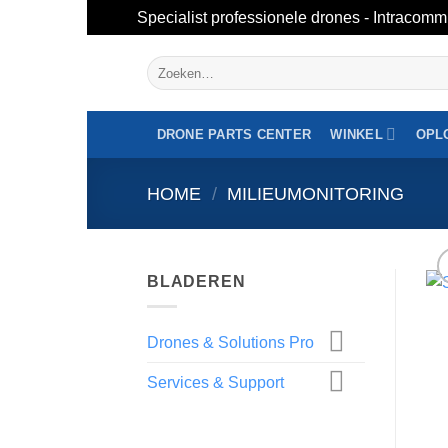
Specialist professionele drones - Intracomm
Overslaan
Zoeken
naar
naar:
inhoud
DRONE PARTS CENTER
WINKEL
OPL
HOME
/
MILIEUMONITORING
BLADEREN
Drones & Solutions Pro
Services & Support