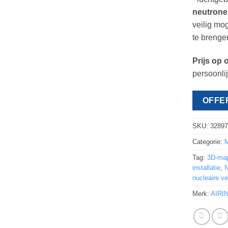
neutrone
veilig mo
te brengen
Prijs op o
persoonlij
OFFE
SKU:
3289
Categorie:
M
Tag:
3D-ma
installatie
,
N
nucleaire ve
Merk:
AIRI