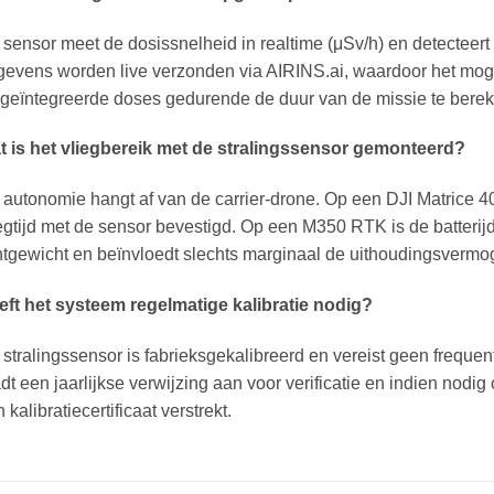
sensor meet de dosissnelheid in realtime (μSv/h) en detecteer
evens worden live verzonden via AIRINS.ai, waardoor het mogeli
geïntegreerde doses gedurende de duur van de missie te bere
t is het vliegbereik met de stralingssensor gemonteerd?
autonomie hangt af van de carrier-drone. Op een DJI Matrice 
egtijd met de sensor bevestigd. Op een M350 RTK is de batteri
htgewicht en beïnvloedt slechts marginaal de uithoudingsvermo
eft het systeem regelmatige kalibratie nodig?
stralingssensor is fabrieksgekalibreerd en vereist geen frequen
dt een jaarlijkse verwijzing aan voor verificatie en indien nodig 
 kalibratiecertificaat verstrekt.