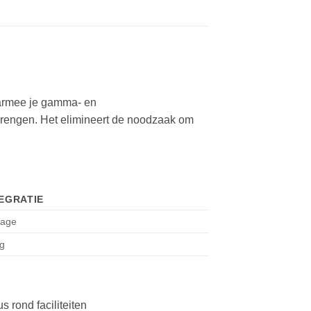
armee je gamma- en
brengen. Het elimineert de noodzaak om
EGRATIE
tage
g
s rond faciliteiten