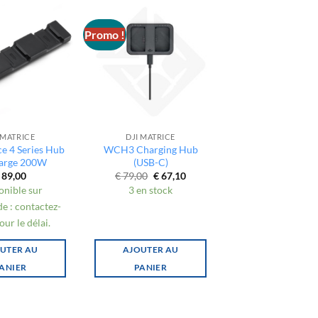
Promo !
 MATRICE
DJI MATRICE
ce 4 Series Hub
WCH3 Charging Hub
arge 200W
(USB-C)
Le
Le
89,00
€
79,00
€
67,10
prix
prix
onible sur
3 en stock
initial
actuel
était :
est :
 : contactez-
€ 79,00.
€ 67,10.
ur le délai.
UTER AU
AJOUTER AU
ANIER
PANIER