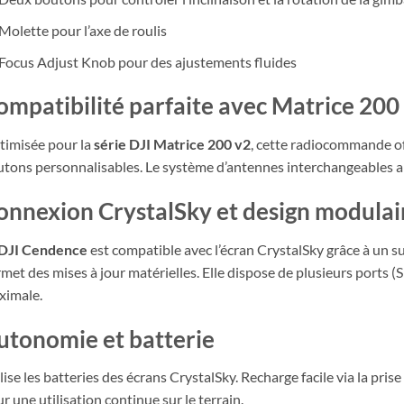
Molette pour l’axe de roulis
Focus Adjust Knob pour des ajustements fluides
ompatibilité parfaite avec Matrice 200
imisée pour la
série DJI Matrice 200 v2
, cette radiocommande of
tons personnalisables. Le système d’antennes interchangeables amé
onnexion CrystalSky et design modulai
DJI Cendence
est compatible avec l’écran CrystalSky grâce à un 
met des mises à jour matérielles. Elle dispose de plusieurs ports 
ximale.
utonomie et batterie
lise les batteries des écrans CrystalSky. Recharge facile via la pr
r une utilisation continue sur le terrain.