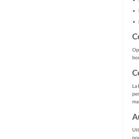
C
Opt
bou
C
La
per
ma
A
Uti
pou