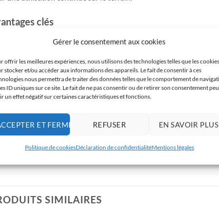
antages clés
Contrôle précis de la caméra
Gérer le consentement aux cookies
Compatibilité CrystalSky
r offrir les meilleures expériences, nous utilisons des technologies telles que les cookie
r stocker et/ou accéder aux informations des appareils. Le fait de consentir à ces
Commandes personnalisables
hnologies nous permettra de traiter des données telles que le comportement de navigat
les ID uniques sur ce site. Le fait de ne pas consentir ou de retirer son consentement peu
Qualité de transmission optimisée
ir un effet négatif sur certaines caractéristiques et fonctions.
Design évolutif
ACCEPTER ET FERMER
REFUSER
EN SAVOIR PLUS
illez noter que certains exemplaires peuvent présenter de légers 
ltèrent en rien la performance de la radiocommande. Profitez d’un p
Politique de cookies
Déclaration de confidentialité
Mentions légales
port bracket d’écran et le support de sangle ne sont pas inclus.
RODUITS SIMILAIRES