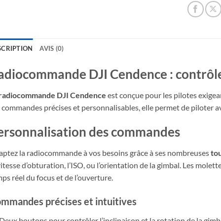
SCRIPTION
AVIS (0)
adiocommande DJI Cendence : contrôle
radiocommande DJI Cendence
est conçue pour les pilotes exigean
 commandes précises et personnalisables, elle permet de piloter avec
ersonnalisation des commandes
ptez la radiocommande à vos besoins grâce à ses nombreuses
to
vitesse d’obturation, l’ISO, ou l’orientation de la gimbal. Les molet
ps réel du focus et de l’ouverture.
mmandes précises et intuitives
Deux boutons pour contrôler l’inclinaison et la rotation de la gimb