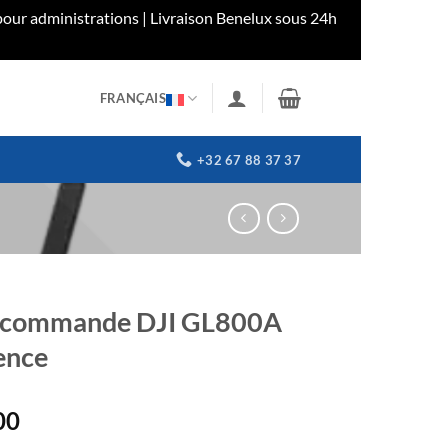
our administrations | Livraison Benelux sous 24h
FRANÇAIS
+32 67 88 37 37
ocommande DJI GL800A
ence
00