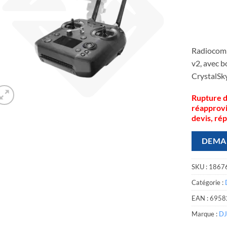
Radiocomm
v2, avec b
CrystalSky
Rupture d
réapprov
devis, ré
DEMA
SKU :
1867
Catégorie :
EAN :
6958
Marque :
DJ