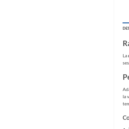
DE
R
La
ses
P
Ada
la 
tem
Co