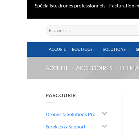
Spécialiste drones professionnels - Facturation
Aller
Recherche
au
pour :
contenu
ACCUEIL
BOUTIQUE
SOLUTIONS
S
ACCUEIL
/
ACCESSOIRES
/
DJI MA
PARCOURIR
Drones & Solutions Pro
Services & Support