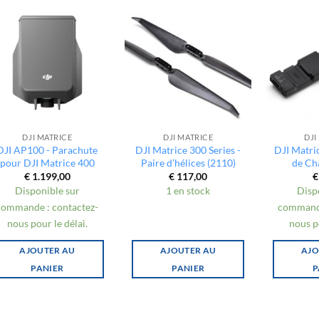
DJI MATRICE
DJI MATRICE
DJI
DJI AP100 - Parachute
DJI Matrice 300 Series -
DJI Matri
pour DJI Matrice 400
Paire d’hélices (2110)
de Ch
€
1.199,00
€
117,00
€
Disponible sur
1 en stock
Disp
commande : contactez-
commande
nous pour le délai.
nous po
AJOUTER AU
AJOUTER AU
AJO
PANIER
PANIER
P