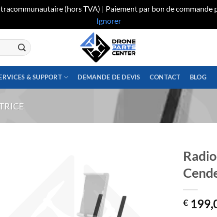
 intracommunautaire (hors TVA) | Paiement par bon de commande p
Ignorer
ERVICES & SUPPORT
DEMANDE DE DEVIS
CONTACT
BLOG
TRICE
Radi
Cend
199,
€