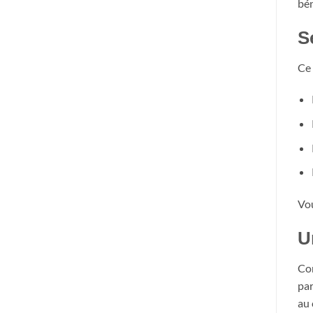
bén
S
Ce 
Vou
U
Com
par
au 