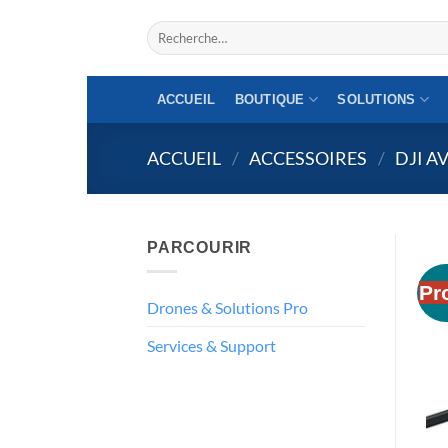
Aller
Recherche
au
pour :
contenu
ACCUEIL
BOUTIQUE
SOLUTIONS
ACCUEIL
/
ACCESSOIRES
/
DJI AV
PARCOURIR
Pr
Drones & Solutions Pro
Services & Support