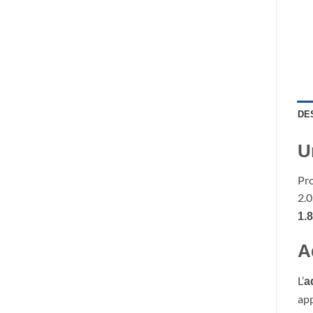
DE
U
Pro
2.0
1.
A
L’
a
app