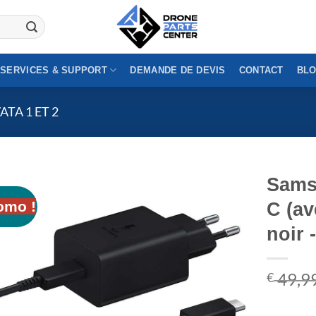
SERVICES & SUPPORT
DEMANDE DE DEVIS
CONTACT
BL
ATA 1 ET 2
Sams
omo !
C (av
noir 
49,9
€