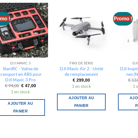
mo !
Promo !
DJI MAVIC 3
FINS DE SÉRIE
DJI
StartRC - Valise de
DJI Mavic Air 2 - Unité
DJI Inspi
transport en ABS pour
de remplacement
nez (
DJI Mavic 3 Pro
€
13,
€
299,00
Le
Le
€
94,00
€
47,00
1 en stock
1 
prix
prix
1 en stock
initial
actuel
était :
est :
AJOUTER AU
AJO
€ 94,00.
€ 47,00.
AJOUTER AU
PANIER
P
PANIER