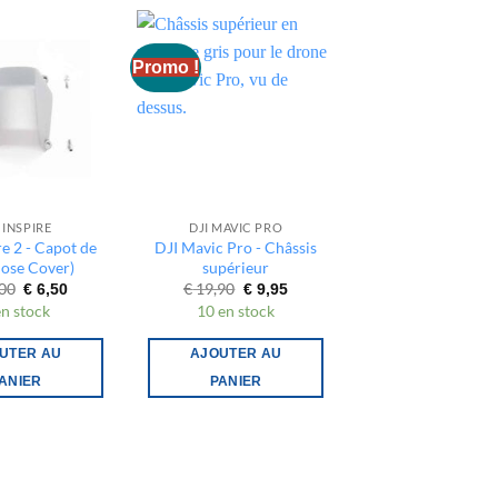
Promo !
Promo !
 INSPIRE
DJI MAVIC PRO
FINS DE SÉRIE
re 2 - Capot de
DJI Mavic Pro - Châssis
Gemfan - Set de 4 
Nose Cover)
supérieur
31mm 3 pales 1.
Noir
Le
Le
Le
Le
00
€
19,90
€
6,50
€
9,95
prix
prix
prix
prix
Le
€
2,75
€
1,3
en stock
10 en stock
initial
actuel
initial
actuel
prix
15 en stock
était :
est :
était :
est :
initial
€ 13,00.
€ 6,50.
€ 19,90.
€ 9,95.
était :
UTER AU
AJOUTER AU
€ 2,75
AJOUTER A
ANIER
PANIER
PANIER