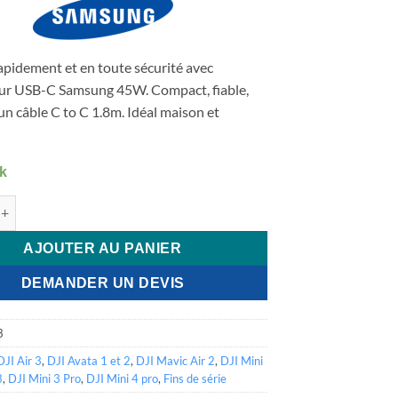
était :
est :
€ 49,99.
€ 30,00.
apidement et en toute sécurité avec
eur USB-C Samsung 45W. Compact, fiable,
 un câble C to C 1.8m. Idéal maison et
ck
e Samsung - Adaptateur USB-C (avec C to C câble 1.8m) - noir - (
AJOUTER AU PANIER
DEMANDER UN DEVIS
3
DJI Air 3
,
DJI Avata 1 et 2
,
DJI Mavic Air 2
,
DJI Mini
3
,
DJI Mini 3 Pro
,
DJI Mini 4 pro
,
Fins de série