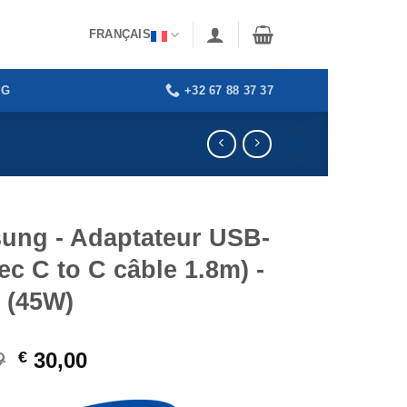
FRANÇAIS
+32 67 88 37 37
OG
ung - Adaptateur USB-
ec C to C câble 1.8m) -
- (45W)
9
Le
Le
€
30,00
prix
prix
initial
actuel