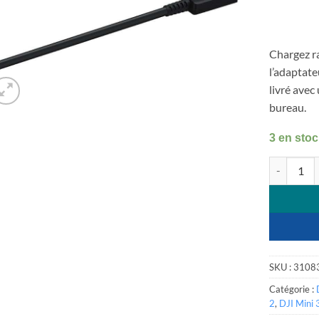
Chargez r
l’adaptat
livré avec
bureau.
3 en sto
quantité d
SKU :
3108
Catégorie :
2
,
DJI Mini 