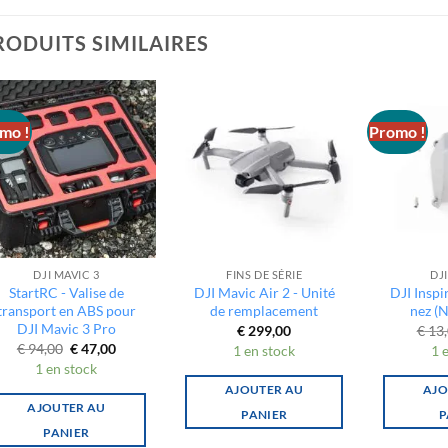
RODUITS SIMILAIRES
mo !
Promo !
DJI MAVIC 3
FINS DE SÉRIE
DJI
StartRC - Valise de
DJI Mavic Air 2 - Unité
DJI Inspi
transport en ABS pour
de remplacement
nez (
DJI Mavic 3 Pro
€
299,00
€
13,
Le
Le
€
94,00
€
47,00
1 en stock
1 
prix
prix
1 en stock
initial
actuel
était :
est :
AJOUTER AU
AJO
€ 94,00.
€ 47,00.
AJOUTER AU
PANIER
P
PANIER