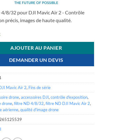
€ 59,00.
€ 14,70.
 4/8/32 pour DJI Mavic Air 2 - Contrôle
on précis, images de haute qualité.
k
AJOUTER AU PANIER
DEMANDER UN DEVIS
4
DJI Mavic Air 2
,
Fins de série
soire drone
,
accessoires DJI
,
contrôle d'exposition
,
re drone
,
filtre ND 4/8/32
,
filtre ND DJI Mavic Air 2
,
e aérienne
,
qualité d'image drone
265125539
I