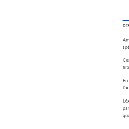
DE
Amé
spé
Ces
fil
En 
l’o
Lég
par
qua