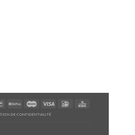
Bancontact
Belfius
Maestro
Visa
Idéal
KBC
TION DE CONFIDENTIALITÉ