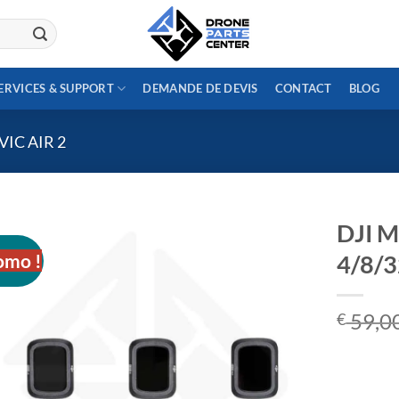
ERVICES & SUPPORT
DEMANDE DE DEVIS
CONTACT
BLOG
VIC AIR 2
DJI Ma
omo !
4/8/
59,0
€