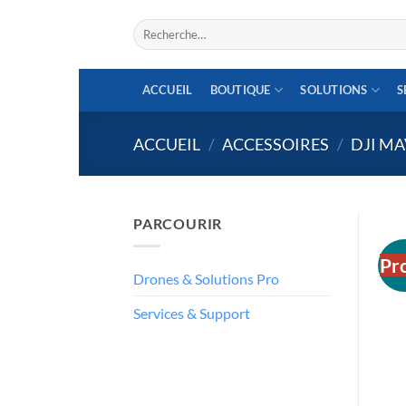
Aller
Recherche
au
pour :
contenu
ACCUEIL
BOUTIQUE
SOLUTIONS
S
ACCUEIL
/
ACCESSOIRES
/
DJI MA
PARCOURIR
Pr
Drones & Solutions Pro
Services & Support