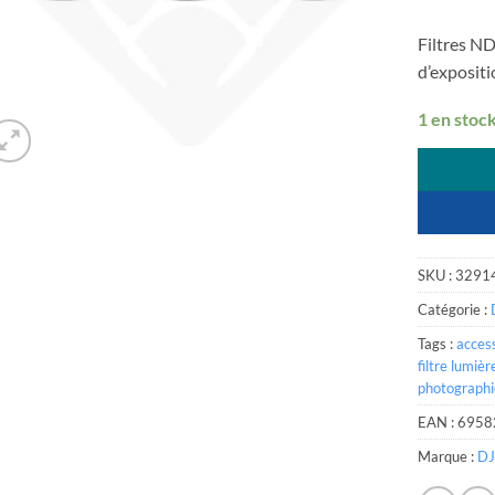
Filtres ND
d’expositi
1 en stoc
SKU :
3291
Catégorie :
Tags :
acces
filtre lumiè
photographi
EAN :
6958
Marque :
DJ