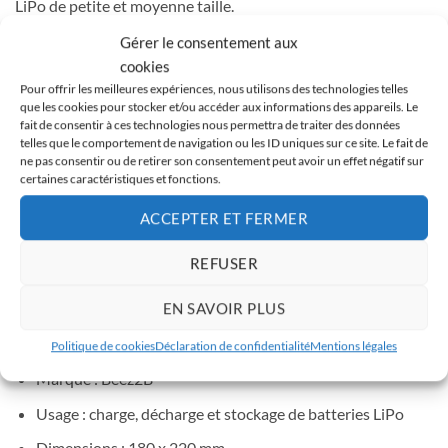
LiPo de petite et moyenne taille.
Gérer le consentement aux
Conseils d’utilisation
cookies
Placez la batterie dans le sac, fermez-le, puis lancez la
Pour offrir les meilleures expériences, nous utilisons des technologies telles
que les cookies pour stocker et/ou accéder aux informations des appareils. Le
charge sur une surface non inflammable.
fait de consentir à ces technologies nous permettra de traiter des données
Ne laissez jamais une batterie en charge sans surveillance.
telles que le comportement de navigation ou les ID uniques sur ce site. Le fait de
ne pas consentir ou de retirer son consentement peut avoir un effet négatif sur
N’utilisez pas le sac avec une batterie gonflée ou
certaines caractéristiques et fonctions.
endommagée.
ACCEPTER ET FERMER
Complétez votre installation avec un
chargeur-déchargeur
REFUSER
LiPo
et un
extincteur pour batteries au lithium
. Découvrez
aussi l’alternative
TBS LiPo bag
.
EN SAVOIR PLUS
Caractéristiques
Politique de cookies
Déclaration de confidentialité
Mentions légales
Marque : Beez2B
Usage : charge, décharge et stockage de batteries LiPo
Dimensions : 180 x 220 mm