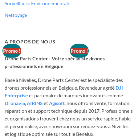
Le
Le
Le
Le
€
13,00
€
6,50
€
19,90
€
9,95
Surveillance Environnementale
prix
prix
prix
prix
1 en stock
10 en stock
initial
actuel
initial
actuel
était :
est :
était :
est :
Nettoyage
€ 13,00.
€ 6,50.
€ 19,90.
€ 9,95.
AJOUTER AU PANIER
AJOUTER AU PANIER
A PROPOS DE NOUS
Promo !
Promo !
Drone Parts Center - Votre spécialiste drones
professionnels en Belgique
Basé à Nivelles, Drone Parts Center est le spécialiste des
drones professionnels en Belgique. Revendeur agréé
DJI
Enterprise
et partenaire de marques innovantes comme
FINS DE SÉRIE
FINS DE SÉRIE
Dronavia
,
AIRINS
et
Agisoft
, nous offrons vente, formation,
Gemfan - Set de 4 hélices
Gemfan - Set de 4 hélices
réparation et support technique depuis 2017. Professionnels
31mm 3 pales 1.0mm - Noir
31mm 3 pales 1.0mm - Blanc
et organisations trouvent chez nous un service rapide, fiable
Le
Le
Le
Le
€
2,75
€
1,38
€
2,50
€
1,25
et personnalisé, avec showroom sur rendez-vous à Nivelles
prix
prix
prix
prix
15 en stock
21 en stock
initial
actuel
initial
actuel
et logistique optimisée sur tout le Benelux.
était :
est :
était :
est :