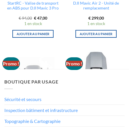
StartRC - Valise de transport
DJI Mavic Air 2 - Unité de
en ABS pour DJI Mavic 3 Pro
remplacement
Le
Le
€
94,00
€
47,00
€
299,00
prix
prix
1 en stock
1 en stock
initial
actuel
était :
est :
€ 94,00.
€ 47,00.
AJOUTER AU PANIER
AJOUTER AU PANIER
Promo !
Promo !
BOUTIQUE PAR USAGE
Sécurité et secours
Inspection bâtiment et infrastructure
DJI INSPIRE
DJI MAVIC PRO
DJI Inspire 2 - Capot de nez
DJI Mavic Pro - Châssis
Topographie & Cartographie
(Nose Cover)
supérieur