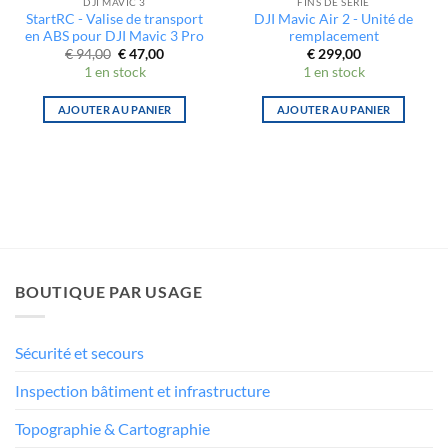
DJI MAVIC 3
FINS DE SÉRIE
StartRC - Valise de transport
DJI Mavic Air 2 - Unité de
en ABS pour DJI Mavic 3 Pro
remplacement
Le
Le
€
94,00
€
47,00
€
299,00
prix
prix
1 en stock
1 en stock
initial
actuel
était :
est :
€ 94,00.
€ 47,00.
AJOUTER AU PANIER
AJOUTER AU PANIER
BOUTIQUE PAR USAGE
Sécurité et secours
Inspection bâtiment et infrastructure
Topographie & Cartographie