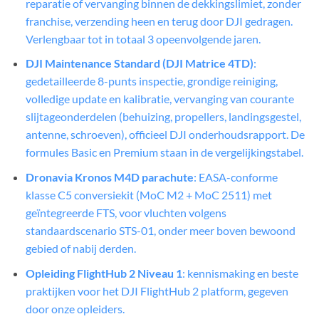
reparatie of vervanging binnen de dekkingslimiet, zonder
franchise, verzending heen en terug door DJI gedragen.
Verlengbaar tot in totaal 3 opeenvolgende jaren.
DJI Maintenance Standard (DJI Matrice 4TD)
:
gedetailleerde 8-punts inspectie, grondige reiniging,
volledige update en kalibratie, vervanging van courante
slijtageonderdelen (behuizing, propellers, landingsgestel,
antenne, schroeven), officieel DJI onderhoudsrapport. De
formules Basic en Premium staan in de vergelijkingstabel.
Dronavia Kronos M4D parachute
: EASA-conforme
klasse C5 conversiekit (MoC M2 + MoC 2511) met
geïntegreerde FTS, voor vluchten volgens
standaardscenario STS-01, onder meer boven bewoond
gebied of nabij derden.
Opleiding FlightHub 2 Niveau 1
: kennismaking en beste
praktijken voor het DJI FlightHub 2 platform, gegeven
door onze opleiders.