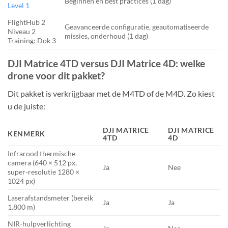
Beginnen en best practices (1 dag)
Level 1
FlightHub 2
Geavanceerde configuratie, geautomatiseerde
Niveau 2
missies, onderhoud (1 dag)
Training: Dok 3
DJI Matrice 4TD versus DJI Matrice 4D: welke
drone voor dit pakket?
Dit pakket is verkrijgbaar met de M4TD of de M4D. Zo kiest
u de juiste:
DJI MATRICE
DJI MATRICE
KENMERK
4TD
4D
Infrarood thermische
camera (640 × 512 px,
Ja
Nee
super-resolutie 1280 ×
1024 px)
Laserafstandsmeter (bereik
Ja
Ja
1.800 m)
NIR-hulpverlichting