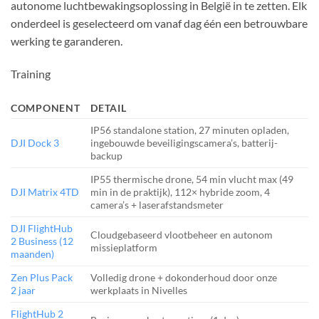
autonome luchtbewakingsoplossing in België in te zetten. Elk
onderdeel is geselecteerd om vanaf dag één een betrouwbare
werking te garanderen.
Training
COMPONENT
DETAIL
IP56 standalone station, 27 minuten opladen,
DJI Dock 3
ingebouwde beveiligingscamera’s, batterij-
backup
IP55 thermische drone, 54 min vlucht max (49
DJI Matrix 4TD
min in de praktijk), 112× hybride zoom, 4
camera’s + laserafstandsmeter
DJI FlightHub
Cloudgebaseerd vlootbeheer en autonom
2 Business (12
missieplatform
maanden)
Zen Plus Pack
Volledig drone + dokonderhoud door onze
2 jaar
werkplaats in Nivelles
FlightHub 2