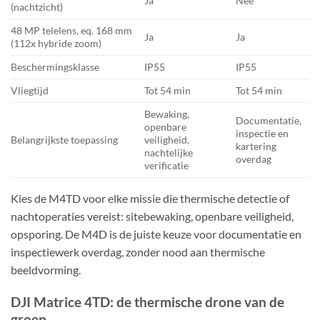
Ja
Nee
(nachtzicht)
48 MP telelens, eq. 168 mm
Ja
Ja
(112x hybride zoom)
Beschermingsklasse
IP55
IP55
Vliegtijd
Tot 54 min
Tot 54 min
Bewaking,
Documentatie,
openbare
inspectie en
Belangrijkste toepassing
veiligheid,
kartering
nachtelijke
overdag
verificatie
Kies de M4TD voor elke missie die thermische detectie of
nachtoperaties vereist: sitebewaking, openbare veiligheid,
opsporing. De M4D is de juiste keuze voor documentatie en
inspectiewerk overdag, zonder nood aan thermische
beeldvorming.
DJI Matrice 4TD: de thermische drone van de
groep