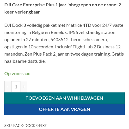
DJI Care Enterprise Plus 1 jaar inbegrepen op de drone: 2
keer verlengbaar
DJI Dock 3 volledig pakket met Matrice 4TD voor 24/7 vaste
monitoring in België en Benelux. IP56 zelfstandig station,
opladen in 27 minuten, 640×512 thermische camera,
opstijgen in 10 seconden. Inclusief FlightHub 2 Business 12
maanden, Zen Plus Pack 2 jaar en twee dagen training. Gratis
haalbaarheidsstudie.
Op voorraad
DJI Dock 3 Drone-in-the-Box Bundel - 24/7 vaste bewaking aantal
TOEVOEGEN AAN WINKELWAGEN
OFFERTE AANVRAGEN
SKU:
PACK-DOCK3-FIXE