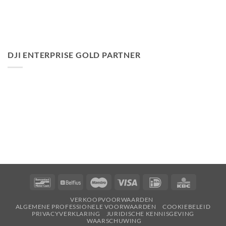
DJI ENTERPRISE GOLD PARTNER
Bancontact
Belfius
Maestro
Visa
Ideaal
KBC
VERKOOPVOORWAARDEN
ALGEMENE PROFESSIONELE VOORWAARDEN
COOKIEBELEID
PRIVACYVERKLARING
JURIDISCHE KENNISGEVING
WAARSCHUWING