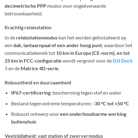
decimetrische PPP
modus voor ongeëvenaarde
betrouwbaarheid.
Krachtig relaisstation
In de
relaisstationmodus
kan het worden geïnstalleerd op
een
dak, lantaarnpaal of een ander hoog punt
, waardoor het
communicatiebereik tot
10 km in Europa (CE-norm), en tot
25 km in FCC-configuratie
wordt vergroot voor de
DJI Dock
3
en de
Matrice 4D-serie
.
Robuustheid en duurzaamheid
IP67-certificering
: bescherming tegen stof en water
Bestand tegen extreme temperaturen:
-30 °C tot +50 °C
Robuust ontwerp voor
een onderhoudsarme werking
buitenshuis
Veelzijdigheid: vast station of zwervermodus