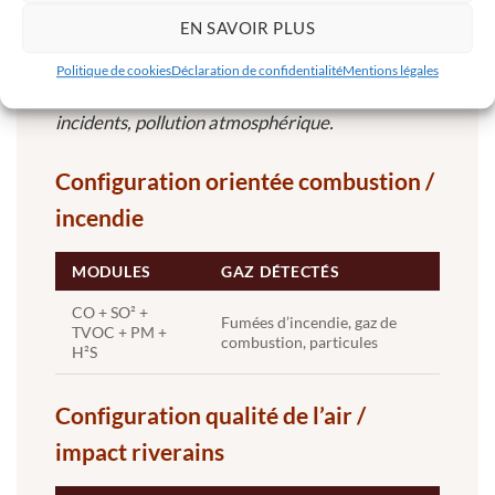
Transmission temps réel vers
Carte SIM 4G
EN SAVOIR PLUS
AIRINS.ai
Politique de cookies
Déclaration de confidentialité
Mentions légales
Couvre : fuites industrielles, incendies, post-
incidents, pollution atmosphérique.
Configuration orientée combustion /
incendie
MODULES
GAZ DÉTECTÉS
CO + SO² +
Fumées d’incendie, gaz de
TVOC + PM +
combustion, particules
H²S
Configuration qualité de l’air /
impact riverains