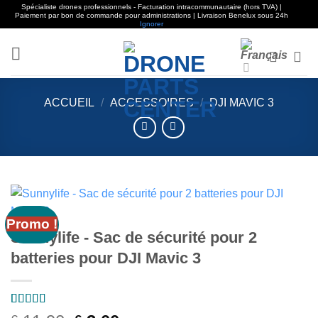
Spécialiste drones professionnels - Facturation intracommunautaire (hors TVA) |
Paiement par bon de commande pour administrations | Livraison Benelux sous 24h
Ignorer
Aller
au
contenu
ACCUEIL
/
ACCESSOIRES
/
DJI MAVIC 3
Promo !
Sunnylife - Sac de sécurité pour 2
batteries pour DJI Mavic 3
Noté
1
5
sur 5