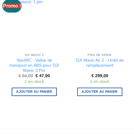
Promo !
DJI MAVIC 3
FINS DE SÉRIE
StartRC - Valise de
DJI Mavic Air 2 - Unité de
transport en ABS pour DJI
remplacement
Mavic 3 Pro
Le
Le
€
94,00
€
47,00
€
299,00
prix
prix
1 en stock
1 en stock
initial
actuel
était :
est :
€ 94,00.
€ 47,00.
AJOUTER AU PANIER
AJOUTER AU PANIER