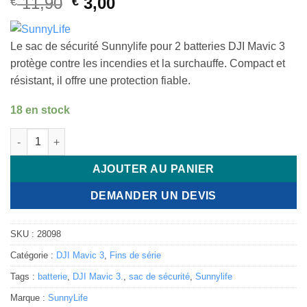
Le
Le
11,90
3,00
€
€
basé sur
prix
prix
notation
client
initial
actuel
Le sac de sécurité Sunnylife pour 2 batteries DJI Mavic 3
était :
est :
protège contre les incendies et la surchauffe. Compact et
€ 11,90.
€ 3,00.
résistant, il offre une protection fiable.
18 en stock
quantité de Sunnylife - Sac de sécurité pour 2 batteries pour DJ
AJOUTER AU PANIER
DEMANDER UN DEVIS
SKU :
28098
Catégorie :
DJI Mavic 3
,
Fins de série
Tags :
batterie
,
DJI Mavic 3.
,
sac de sécurité
,
Sunnylife
Marque :
SunnyLife