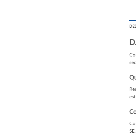
DE
D
Cou
séc
Qu
Rem
est
Co
Com
SE,