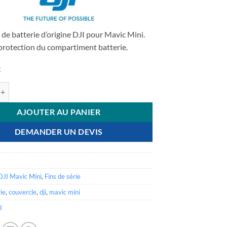
était :
est :
€ 3,90.
€ 3,32.
de batterie d’origine DJI pour Mavic Mini.
protection du compartiment batterie.
k
 DJI Mavic Mini - Couvercle de batterie
AJOUTER AU PANIER
DEMANDER UN DEVIS
DJI Mavic Mini
,
Fins de série
ie
,
couvercle
,
dji
,
mavic mini
I