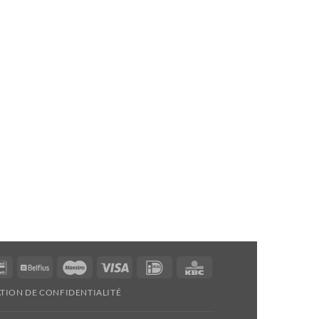
Bancontact
Belfius
Maestro
Visa
Idéal
KBC
TION DE CONFIDENTIALITÉ