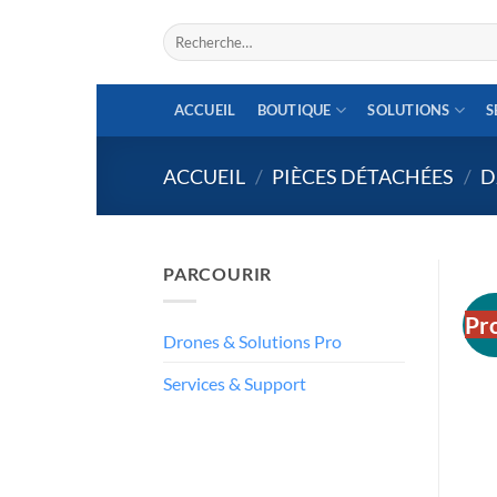
Aller
Recherche
au
pour :
contenu
ACCUEIL
BOUTIQUE
SOLUTIONS
S
ACCUEIL
/
PIÈCES DÉTACHÉES
/
D
PARCOURIR
Pr
Drones & Solutions Pro
Services & Support