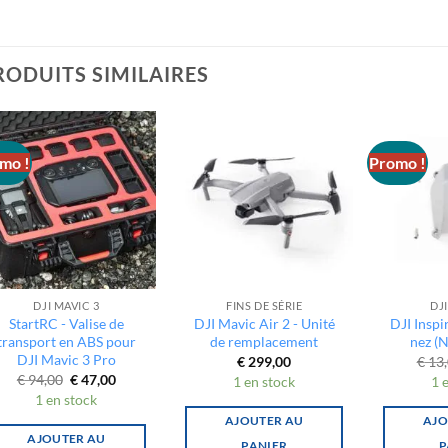
RODUITS SIMILAIRES
mo !
Promo !
DJI MAVIC 3
FINS DE SÉRIE
DJI
StartRC - Valise de
DJI Mavic Air 2 - Unité
DJI Inspi
transport en ABS pour
de remplacement
nez (
DJI Mavic 3 Pro
€
299,00
€
13,
Le
Le
€
94,00
€
47,00
1 en stock
1 
prix
prix
1 en stock
initial
actuel
était :
est :
AJOUTER AU
AJO
€ 94,00.
€ 47,00.
AJOUTER AU
PANIER
P