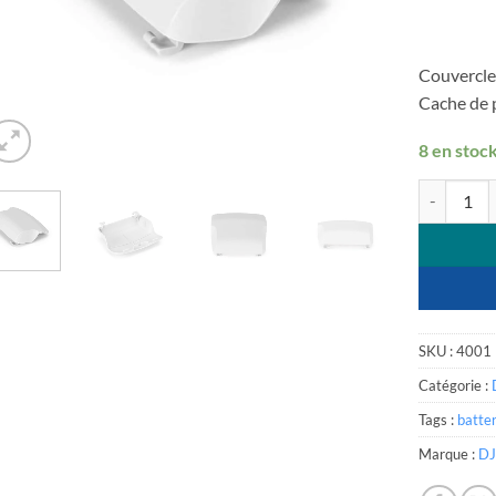
Couvercle 
Cache de 
8 en stoc
quantité de
SKU :
4001
Catégorie :
Tags :
batter
Marque :
DJ