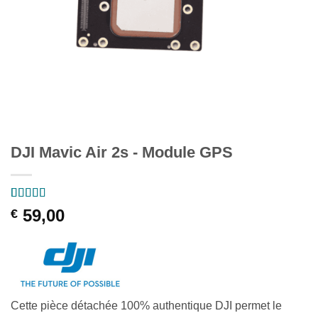
DJI Mavic Air 2s - Module GPS
Noté
1
5
sur 5
59,00
€
basé sur
notation
client
Cette pièce détachée 100% authentique DJI permet le