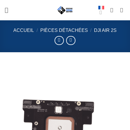
Aller
au
contenu
ACCUEIL
/
PIÈCES DÉTACHÉES
/
DJI AIR 2S