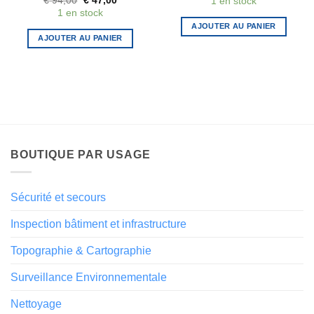
€
94,00
€
47,00
1 en stock
prix
prix
1 en stock
initial
actuel
était :
est :
AJOUTER AU PANIER
€ 94,00.
€ 47,00.
AJOUTER AU PANIER
BOUTIQUE PAR USAGE
Sécurité et secours
Inspection bâtiment et infrastructure
Topographie & Cartographie
Surveillance Environnementale
Nettoyage