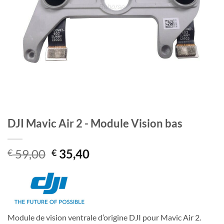
DJI Mavic Air 2 - Module Vision bas
Le
Le
59,00
35,40
€
€
prix
prix
initial
actuel
était :
est :
€ 59,00.
€ 35,40.
Module de vision ventrale d’origine DJI pour Mavic Air 2.