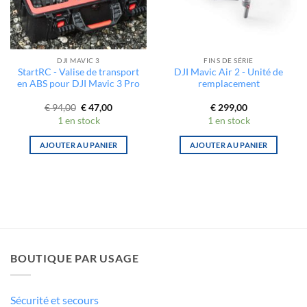
DJI MAVIC 3
FINS DE SÉRIE
StartRC - Valise de transport
DJI Mavic Air 2 - Unité de
en ABS pour DJI Mavic 3 Pro
remplacement
Le
Le
€
94,00
€
47,00
€
299,00
prix
prix
1 en stock
1 en stock
initial
actuel
était :
est :
€ 94,00.
€ 47,00.
AJOUTER AU PANIER
AJOUTER AU PANIER
BOUTIQUE PAR USAGE
Sécurité et secours