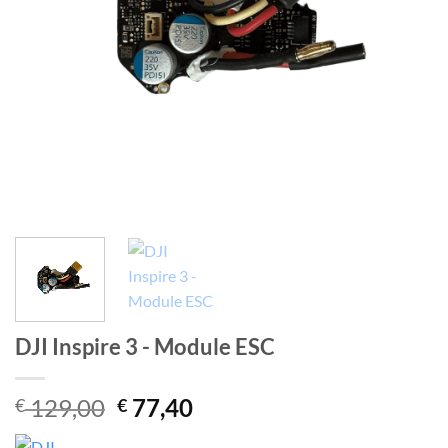
DJI Inspire 3 - Module ESC
Le
Le
129,00
77,40
€
€
prix
prix