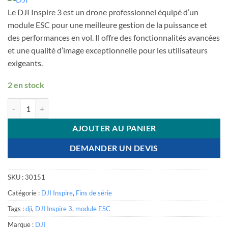
initial
actuel
Le DJI Inspire 3 est un drone professionnel équipé d’un
était :
est :
module ESC pour une meilleure gestion de la puissance et
€ 129,00.
€ 77,40.
des performances en vol. Il offre des fonctionnalités avancées
et une qualité d’image exceptionnelle pour les utilisateurs
exigeants.
2 en stock
quantité de DJI Inspire 3 - Module ESC
AJOUTER AU PANIER
DEMANDER UN DEVIS
SKU :
30151
Catégorie :
DJI Inspire
,
Fins de série
Tags :
dji
,
DJI Inspire 3
,
module ESC
Marque :
DJI