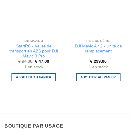
DJI MAVIC 3
FINS DE SÉRIE
StartRC - Valise de
DJI Mavic Air 2 - Unité de
transport en ABS pour DJI
remplacement
Mavic 3 Pro
Le
Le
€
94,00
€
47,00
€
299,00
prix
prix
1 en stock
1 en stock
initial
actuel
était :
est :
€ 94,00.
€ 47,00.
AJOUTER AU PANIER
AJOUTER AU PANIER
BOUTIQUE PAR USAGE