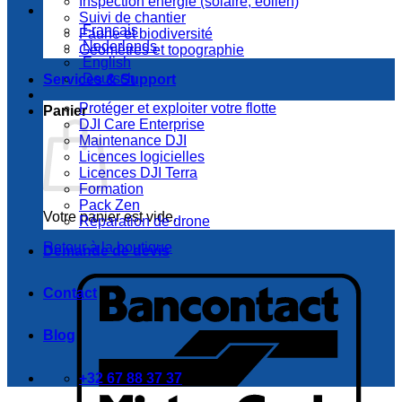
Inspection énergie (solaire, éolien)
Suivi de chantier
Français
Faune et biodiversité
Nederlands
Géomètres et topographie
English
Deutsch
Services & Support
Protéger et exploiter votre flotte
Panier
DJI Care Enterprise
Maintenance DJI
Licences logicielles
Licences DJI Terra
Formation
Pack Zen
Votre panier est vide.
Réparation de drone
Retour à la boutique
Demande de devis
B
Contact
Blog
+32 67 88 37 37