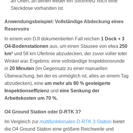
an Orten, an denen weder ein Stromnetz noch eine
Steckdose vorhanden ist.
Anwendungsbeispiel: Vollständige Abdeckung eines
Reservoirs
In einem von DJI dokumentierten Fall reichen
1 Dock + 3
O4-Bodenstationen
aus, um einen Stausee von etwa
250
km²
und 58 km Uferlinie abzudecken, der zuvor voller toter
Winkel war. Ergebnis: eine vollständige Inspektionsrunde
in
20 Minuten
(im Gegensatz zu einer manuellen
Überwachung, bei der es unmöglich ist, alles an einem Tag
abzudecken), eine
um mehr als 80 % gesteigerte
Inspektionseffizienz
und
eine Senkung der
Arbeitskosten um 70 %.
O4 Ground Station oder D-RTK 3?
Im Vergleich zur
multifunktionalen D-RTK 3-Station
bietet
die O4 Ground Station eine größere Reichweite und