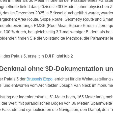
tuen in mehr als 50 Metern Höhe an der Fassade eines Palastes 
lugmethode liefert das präziseste 3D-Modell, ohne physischen
, das im Dezember 2025 in Brüssel durchgeführt wurde, wurde
verglichen: Area Route, Slope Route, Geometry Route und Sma
Georeferenzierungs-RMSE (Root Mean Square Error, mittlerer qu
100 % durch, bei gleichzeitig 3,7-mal weniger Bildern als bei
Folgenden finden Sie die vollständige Methode, die Parameter j
n Denkmal ohne 3D-Dokumentation u
er Palais 5 der
Brussels Expo
, errichtet für die Weltausstellun
el und entworfen vom Architekten Joseph Van Neck im monument
eistung der Ingenieurskunst: 51 Meter hoch, 165 Meter lang, mehr
n der Welt, mit parabolischen Bögen von 86 Metern Spannweite
Fassade und symbolisieren die Navigation, den Dampf, den Tran