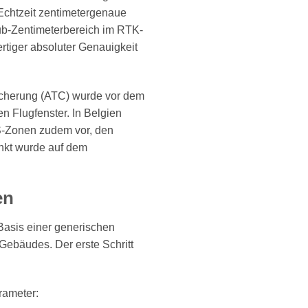
Echtzeit zentimetergenaue
Sub-Zentimeterbereich im RTK-
rtiger absoluter Genauigkeit
sicherung (ATC) wurde vor dem
n Flugfenster. In Belgien
AS-Zonen zudem vor, den
nkt wurde auf dem
en
Basis einer generischen
Gebäudes. Der erste Schritt
rameter: