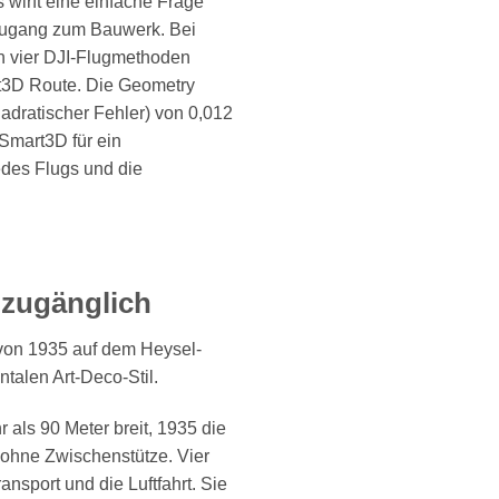
wirft eine einfache Frage
 Zugang zum Bauwerk. Bei
n vier DJI-Flugmethoden
rt3D Route. Die Geometry
adratischer Fehler) von 0,012
 Smart3D für ein
edes Flugs und die
nzugänglich
g von 1935 auf dem Heysel-
alen Art-Deco-Stil.
 als 90 Meter breit, 1935 die
 ohne Zwischenstütze. Vier
sport und die Luftfahrt. Sie