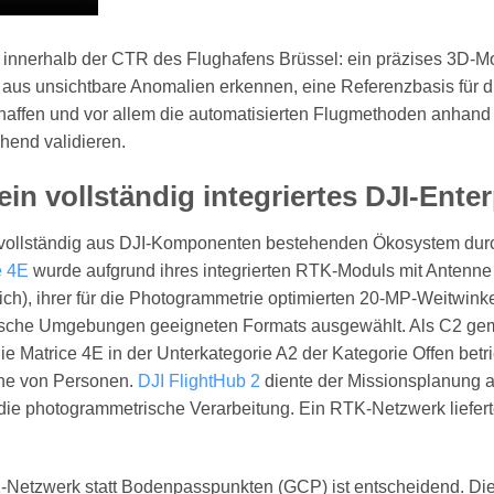
rt innerhalb der CTR des Flughafens Brüssel: ein präzises 3D-M
 aus unsichtbare Anomalien erkennen, eine Referenzbasis für
chaffen und vor allem die automatisierten Flugmethoden anhand
chend validieren.
ein vollständig integriertes DJI-Ent
 vollständig aus DJI-Komponenten bestehenden Ökosystem durc
e 4E
wurde aufgrund ihres integrierten RTK-Moduls mit Antenne 
lich), ihrer für die Photogrammetrie optimierten 20-MP-Weitwin
tische Umgebungen geeigneten Formats ausgewählt. Als C2 ge
ie Matrice 4E in der Unterkategorie A2 der Kategorie Offen betri
ähe von Personen.
DJI FlightHub 2
diente der Missionsplanung a
ie photogrammetrische Verarbeitung. Ein RTK-Netzwerk liefert
-Netzwerk statt Bodenpasspunkten (GCP) ist entscheidend. Die 