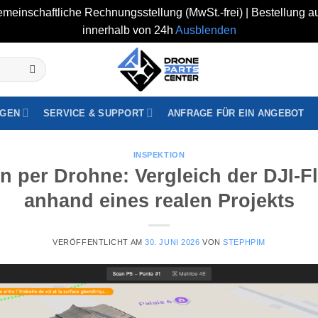
rgemeinschaftliche Rechnungsstellung (MwSt.-frei) | Bestellung 
innerhalb von 24h
Ausblenden
GEN
SERVICE & SUPPORT
ANFRAGE FÜR EIN ANGEBOT
INSPEKTION
on per Drohne: Vergleich der DJI-
anhand eines realen Projekts
VERÖFFENTLICHT AM
30. JUNI 2026
VON
STEPHPIM