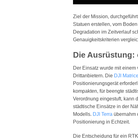
Ziel der Mission, durchgefüh
Statuen erstellen, vom Boden
Degradation im Zeitverlauf s
Genauigkeitskriterien verglei
Die Ausrüstung: 
Der Einsatz wurde mit einem
Drittanbietern. Die
DJI Matric
Positionierungsgerät erforder
kompakten, für beengte städ
Verordnung eingestuft, kann d
städtische Einsätze in der N
Modells.
DJI Terra
übernahm d
Positionierung in Echtzeit.
Die Entscheidung für ein RTK