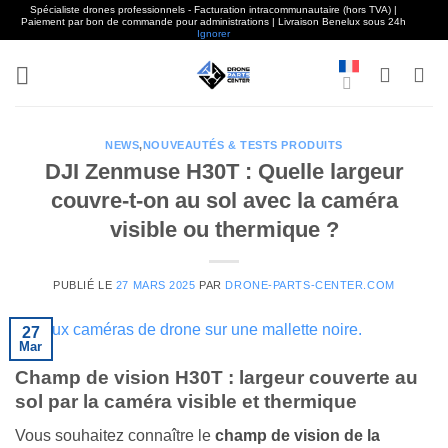
Spécialiste drones professionnels - Facturation intracommunautaire (hors TVA) |
Paiement par bon de commande pour administrations | Livraison Benelux sous 24h
Ignorer
Aller
au
contenu
NEWS
,
NOUVEAUTÉS & TESTS PRODUITS
DJI Zenmuse H30T : Quelle largeur
couvre-t-on au sol avec la caméra
visible ou thermique ?
PUBLIÉ LE
27 MARS 2025
PAR
DRONE-PARTS-CENTER.COM
27
Mar
Champ de vision H30T : largeur couverte au
sol par la caméra visible et thermique
Vous souhaitez connaître le
champ de vision de la