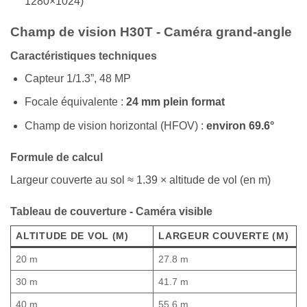
1280×1024)
Champ de vision H30T - Caméra grand-angle
Caractéristiques techniques
Capteur 1/1.3”, 48 MP
Focale équivalente :
24 mm plein format
Champ de vision horizontal (HFOV) :
environ 69.6°
Formule de calcul
Largeur couverte au sol ≈ 1.39 × altitude de vol (en m)
Tableau de couverture - Caméra visible
ALTITUDE DE VOL (M)
LARGEUR COUVERTE (M)
20 m
27.8 m
30 m
41.7 m
40 m
55.6 m