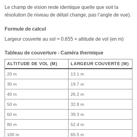
Le champ de vision reste identique quelle que soit la
résolution (le niveau de détail change, pas l’angle de vue).
Formule de calcul
Largeur couverte au sol ≈ 0.655 × altitude de vol (en m)
Tableau de couverture - Caméra thermique
ALTITUDE DE VOL (M)
LARGEUR COUVERTE (M)
20 m
13.1 m
30 m
19.7 m
40 m
26.2 m
50 m
32.8 m
60 m
39.3 m
80 m
52.4 m
100 m
65.5 m