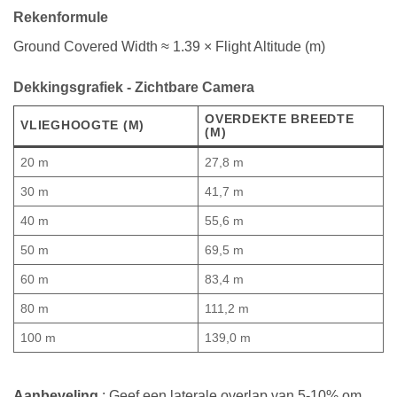
Rekenformule
Ground Covered Width ≈ 1.39 × Flight Altitude (m)
Dekkingsgrafiek - Zichtbare Camera
OVERDEKTE BREEDTE
VLIEGHOOGTE (M)
(M)
20 m
27,8 m
30 m
41,7 m
40 m
55,6 m
50 m
69,5 m
60 m
83,4 m
80 m
111,2 m
100 m
139,0 m
Aanbeveling
: Geef een laterale overlap van 5-10% om