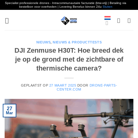
Specialist professionele drones - Intracommunautaire facturatie (btw-vrij) | Betaling via
bestelbon voor overheden | Levering Benelux binnen 24u
Sluiten
Overslaan
naar
inhoud
NIEUWS
,
NIEUWS & PRODUCTTESTS
DJI Zenmuse H30T: Hoe breed dek
je op de grond met de zichtbare of
thermische camera?
GEPLAATST OP
27 MAART 2025
DOOR
DRONE-PARTS-
CENTER.COM
27
Mar