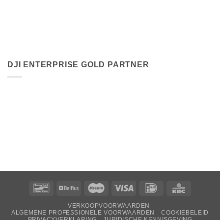
DJI ENTERPRISE GOLD PARTNER
Bancontact
Belfius
Maestro
Visa
Ideaal
KBC
VERKOOPVOORWAARDEN
ALGEMENE PROFESSIONELE VOORWAARDEN
COOKIEBELEID
PRIVACYVERKLARING
JURIDISCHE KENNISGEVING