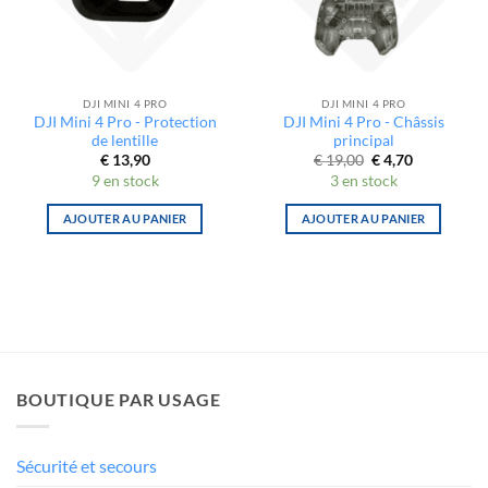
DJI MINI 4 PRO
DJI MINI 4 PRO
DJI Mini 4 Pro - Protection
DJI Mini 4 Pro - Châssis
de lentille
principal
Le
Le
€
13,90
€
19,00
€
4,70
prix
prix
9 en stock
3 en stock
initial
actuel
était :
est :
€ 19,00.
€ 4,70.
AJOUTER AU PANIER
AJOUTER AU PANIER
BOUTIQUE PAR USAGE
Sécurité et secours