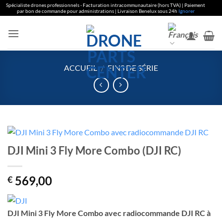
Spécialiste drones professionnels - Facturation intracommunautaire (hors TVA) | Paiement
par bon de commande pour administrations | Livraison Benelux sous 24h
Ignorer
Aller
au
contenu
ACCUEIL
/
FINS DE SÉRIE
DJI Mini 3 Fly More Combo (DJI RC)
569,00
€
DJI Mini 3 Fly More Combo avec radiocommande DJI RC à