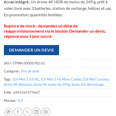
écran intégré.
Un drone 4K HDR de moins de 249 g, prêt à
voler, livré avec 3 batteries, station de recharge, hélices et sac.
En promotion, quantités limitées.
Rupture de stock : demandez un délai de
réapprovisionnement via le bouton Demander un devis,
réponse sous 1 jour ouvré.
DEMANDER UN DEVIS
SKU :
CP.MA.00000782.01
Catégorie :
Fins de série
Tags :
DJI Mini 3 DJI RC
,
DJI Mini 3 Fly More Combo
,
DJI Mini 3 promo
,
drone 4K débutant
,
drone 4K moins de 249g
,
drone DJI déstockage
EAN :
6941565979667
Marque :
DJI