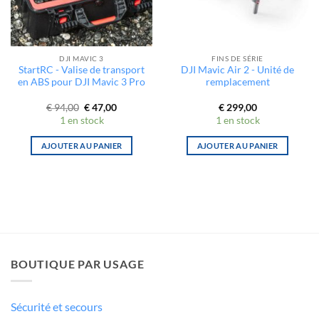
DJI MAVIC 3
FINS DE SÉRIE
StartRC - Valise de transport
DJI Mavic Air 2 - Unité de
en ABS pour DJI Mavic 3 Pro
remplacement
Le
Le
€
94,00
€
47,00
€
299,00
prix
prix
1 en stock
1 en stock
initial
actuel
était :
est :
€ 94,00.
€ 47,00.
AJOUTER AU PANIER
AJOUTER AU PANIER
BOUTIQUE PAR USAGE
Sécurité et secours