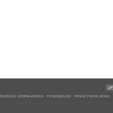
SSIONELE VOORWAARDEN
COOKIEBELEID
PRIVACYVERKLARING