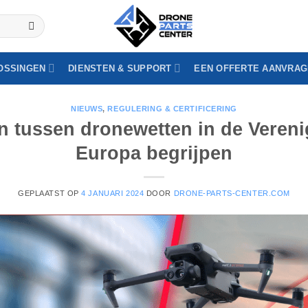
unautaire facturatie (btw-vrij) | Betaling via bestelbon voor ov
OSSINGEN
DIENSTEN & SUPPORT
EEN OFFERTE AANVRA
NIEUWS
,
REGULERING & CERTIFICERING
en tussen dronewetten in de Vereni
Europa begrijpen
GEPLAATST OP
4 JANUARI 2024
DOOR
DRONE-PARTS-CENTER.COM