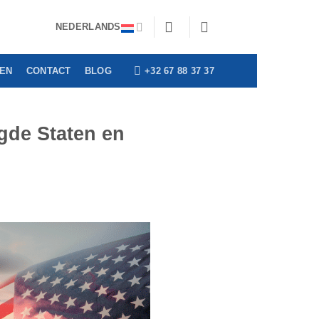
erheden | Levering Benelux binnen 24u
Sluiten
NEDERLANDS
+32 67 88 37 37
GEN
CONTACT
BLOG
gde Staten en