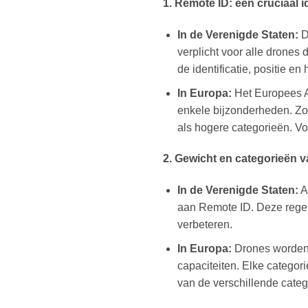
1. Remote ID: een cruciaal i
In de Verenigde Staten:
D
verplicht voor alle drones
de identificatie, positie e
In Europa:
Het Europees A
enkele bijzonderheden. Zo 
als hogere categorieën. V
2. Gewicht en categorieën v
In de Verenigde Staten:
A
aan Remote ID. Deze regel
verbeteren.
In Europa:
Drones worden o
capaciteiten. Elke categori
van de verschillende categ