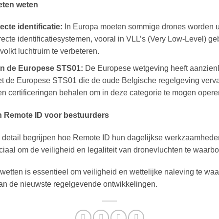
eten weten
te identificatie:
In Europa moeten sommige drones worden ui
te identificatiesystemen, vooral in VLL’s (Very Low-Level) ge
volkt luchtruim te verbeteren.
 en de Europese STS01:
De Europese wetgeving heeft aanzienl
t de Europese STS01 die de oude Belgische regelgeving verva
 en certificeringen behalen om in deze categorie te mogen opere
an Remote ID voor bestuurders
 detail begrijpen hoe Remote ID hun dagelijkse werkzaamhede
ciaal om de veiligheid en legaliteit van dronevluchten te waarb
etten is essentieel om veiligheid en wettelijke naleving te waa
 van de nieuwste regelgevende ontwikkelingen.