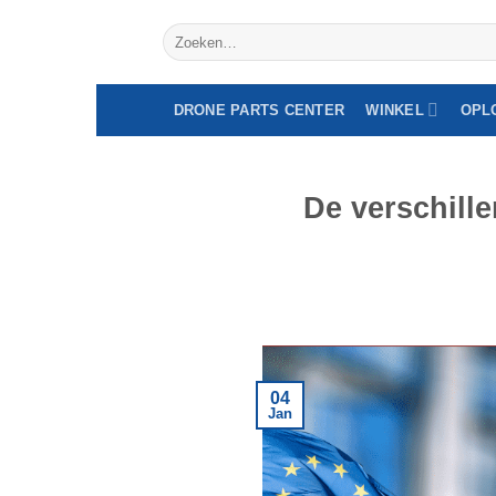
Specialist professionele drones - Intracomm
Overslaan
Zoeken
naar
naar:
inhoud
DRONE PARTS CENTER
WINKEL
OPL
De verschill
04
Jan