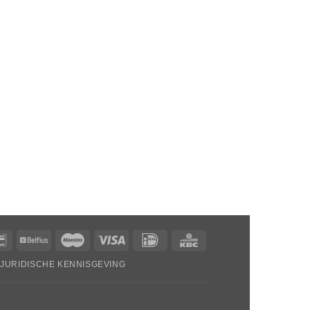
Bancontact
Belfius
Maestro
Visa
Ideaal
KBC
JURIDISCHE KENNISGEVING