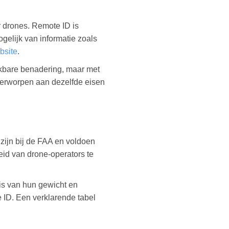
r drones. Remote ID is
gelijk van informatie zoals
bsite
.
jkbare benadering, maar met
nderworpen aan dezelfde eisen
ijn bij de FAA en voldoen
id van drone-operators te
is van hun gewicht en
te ID. Een verklarende tabel