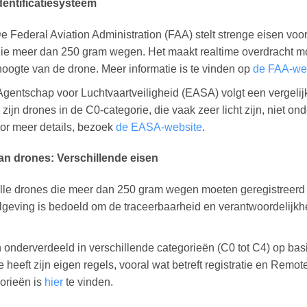
dentificatiesysteem
e Federal Aviation Administration (FAA) stelt strenge eisen voo
 die meer dan 250 gram wegen. Het maakt realtime overdracht mo
n hoogte van de drone. Meer informatie is te vinden op
de FAA-we
gentschap voor Luchtvaartveiligheid (EASA) volgt een vergeli
zijn drones in de C0-categorie, die vaak zeer licht zijn, niet o
oor meer details, bezoek
de EASA-website
.
an drones: Verschillende eisen
lle drones die meer dan 250 gram wegen moeten geregistreerd z
geving is bedoeld om de traceerbaarheid en verantwoordelijkhe
nderverdeeld in verschillende categorieën (C0 tot C4) op bas
e heeft zijn eigen regels, vooral wat betreft registratie en Remo
orieën is
hier
te vinden.