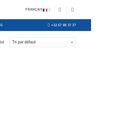
FRANÇAIS
+32 67 88 37 37
OG
tat