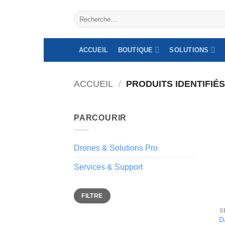
Aller
Recherche
au
pour :
contenu
ACCUEIL
BOUTIQUE
SOLUTIONS
ACCUEIL
/
PRODUITS IDENTIFIÉ
PARCOURIR
Drones & Solutions Pro
Services & Support
Prix
Prix
FILTRE
min
max
S
D