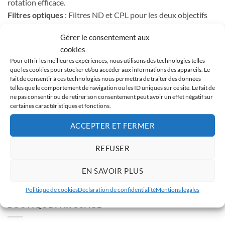
rotation efficace.
Filtres optiques
: Filtres ND et CPL pour les deux objectifs
du Air 3, indispensables pour la vidéo cinématique.
Gérer le consentement aux
Radiocommandes
: DJI RC 2 avec écran intégré pour un
cookies
pilotage fluide. Consultez notre
guide de compatibilité des
Pour offrir les meilleures expériences, nous utilisons des technologies telles
contrôleurs
.
que les cookies pour stocker et/ou accéder aux informations des appareils. Le
Protection et transport
: Protège-hélices, étuis et sacs de
fait de consentir à ces technologies nous permettra de traiter des données
telles que le comportement de navigation ou les ID uniques sur ce site. Le fait de
transport pour vos déplacements.
ne pas consentir ou de retirer son consentement peut avoir un effet négatif sur
certaines caractéristiques et fonctions.
Besoin de pièces de rechange ? Retrouvez nos
pièces
ACCEPTER ET FERMER
détachées Air 3
. Notre
comparatif Air 3S vs Air 3
détaille les
améliorations de la nouvelle version, et le
comparatif Air 3 vs
REFUSER
Mavic 3 Pro vs Mini 3 Pro
vous aide à choisir.
EN SAVOIR PLUS
Politique de cookies
Déclaration de confidentialité
Mentions légales
BOUTIQUE PAR USAGE