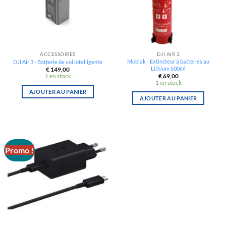
ACCESSOIRES
DJI AIR 3
Mobiak - Extincteur à batteries au
DJI Air 3 - Batterie de vol intelligente
Lithium 500ml
€
149,00
1 en stock
€
69,00
1 en stock
AJOUTER AU PANIER
AJOUTER AU PANIER
Promo !