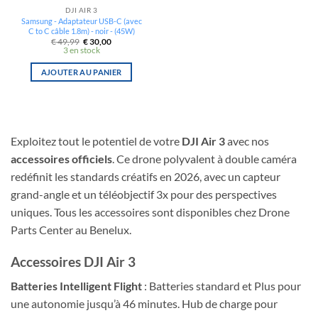
DJI AIR 3
Samsung - Adaptateur USB-C (avec
C to C câble 1.8m) - noir - (45W)
Le
Le
€
49,99
€
30,00
prix
prix
3 en stock
initial
actuel
était :
est :
€ 49,99.
€ 30,00.
AJOUTER AU PANIER
Exploitez tout le potentiel de votre
DJI Air 3
avec nos
accessoires officiels
. Ce drone polyvalent à double caméra
redéfinit les standards créatifs en 2026, avec un capteur
grand-angle et un téléobjectif 3x pour des perspectives
uniques. Tous les accessoires sont disponibles chez Drone
Parts Center au Benelux.
Accessoires DJI Air 3
Batteries Intelligent Flight
: Batteries standard et Plus pour
une autonomie jusqu’à 46 minutes. Hub de charge pour