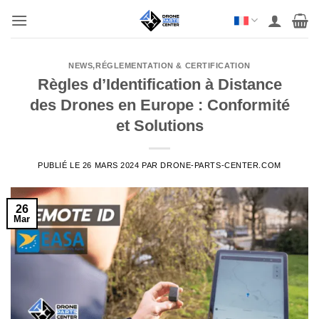
Aller
au
contenu
NEWS
,
RÉGLEMENTATION & CERTIFICATION
Règles d’Identification à Distance
des Drones en Europe : Conformité
et Solutions
PUBLIÉ LE
26 MARS 2024
PAR
DRONE-PARTS-CENTER.COM
26
Mar