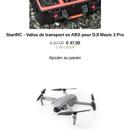
StartRC - Valise de transport en ABS pour DJI Mavic 3 Pro
Le
Le
€
94,00
€
47,00
prix
prix
1 en stock
initial
actuel
était :
est :
Ajouter au panier
€ 94,00.
€ 47,00.