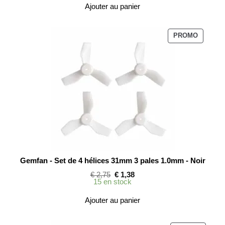
était :
est :
Ajouter au panier
€ 19,90.
€ 9,95.
PRODUI
PROMO
EN
PROMOT
Gemfan - Set de 4 hélices 31mm 3 pales 1.0mm - Noir
Le
Le
€
2,75
€
1,38
prix
prix
15 en stock
initial
actuel
était :
est :
Ajouter au panier
€ 2,75.
€ 1,38.