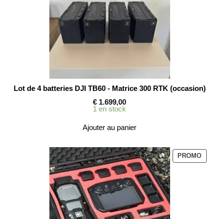
Lot de 4 batteries DJI TB60 - Matrice 300 RTK (occasion)
€
1.699,00
1 en stock
Ajouter au panier
PROD
PROMO
EN
PROM