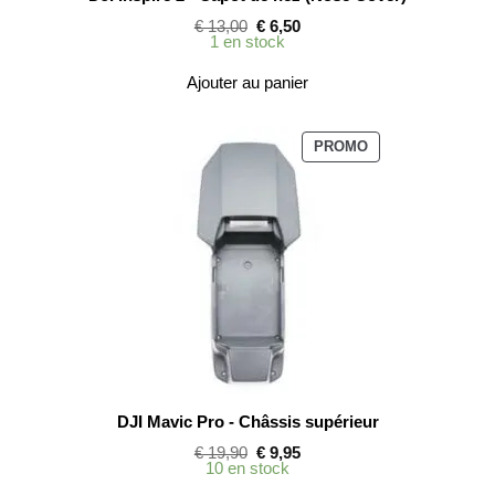
Le
Le
€
13,00
€
6,50
prix
prix
1 en stock
initial
actuel
était :
est :
Ajouter au panier
€ 13,00.
€ 6,50.
PRODUIT
PROMO
EN
PROMOTION
DJI Mavic Pro - Châssis supérieur
Le
Le
€
19,90
€
9,95
prix
prix
10 en stock
initial
actuel