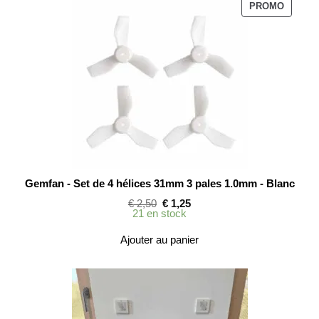
PRODUI
PROMO
EN
PROMO
Gemfan - Set de 4 hélices 31mm 3 pales 1.0mm - Blanc
Le
Le
€
2,50
€
1,25
prix
prix
21 en stock
initial
actuel
était :
est :
Ajouter au panier
€ 2,50.
€ 1,25.