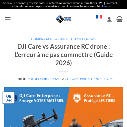
Spécialiste drones professionnels - Facturation intracommunautaire (hors TVA) | Paiement
par bon de commande pour administrations | Livraison Benelux sous 24h
Ignorer
Aller
au
contenu
COMPARATIFS & GUIDES D'ACHAT
,
NEWS
DJI Care vs Assurance RC drone :
L’erreur à ne pas commettre (Guide
2026)
PUBLIÉ LE
8 DÉCEMBRE 2025
PAR
DRONE-PARTS-CENTER.COM
08
Déc