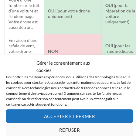
tombe sur le toit
OUI
(pour la
d’une voiture et
OUI
(pour votre drone
réparation de la
l’endommage.
uniquement)
voiture
Votre drone est
uniquement)
aussi détruit.
En raison d’une
rafale de vent,
OUI
(pour les
votre drone
NON
frais médicaux
blesse un
du passant)
passant.
Gérer le consentement aux
cookies
Vous faites
Pour offrir les meilleures expériences, nous utilisons des technologies telles que
tomber la
les cookies pour stocker et/ou accéder aux informations des appareils. Le fait de
OUI
(couvre aussi les
radiocommande,
NON
consentir à ces technologies nous permettra de traiter des données telles que le
accessoires liés)
qui ne
comportement de navigation ou les ID uniques sur ce site. Le fait de ne pas
fonctionne plus.
consentir ou de retirer son consentement peut avoir un effet négatif sur
certaines caractéristiques et fonctions.
Conclusion : Deux Protections Complémentaires,
ACCEPTER ET FERMER
Pas Interchangeables
REFUSER
Vous l’aurez compris,
DJI Care Enterprise et l’assurance RC