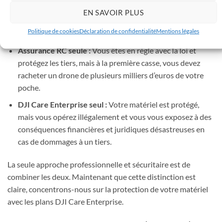
ne sont pas en compétition, elles sont complémentaires
.
EN SAVOIR PLUS
Posséder l’une sans l’autre laisse une faille béante dans votre
protection :
Politique de cookies
Déclaration de confidentialité
Mentions légales
Assurance RC seule :
Vous êtes en règle avec la loi et
protégez les tiers, mais à la première casse, vous devez
racheter un drone de plusieurs milliers d’euros de votre
poche.
DJI Care Enterprise seul :
Votre matériel est protégé,
mais vous opérez illégalement et vous vous exposez à des
conséquences financières et juridiques désastreuses en
cas de dommages à un tiers.
La seule approche professionnelle et sécuritaire est de
combiner les deux. Maintenant que cette distinction est
claire, concentrons-nous sur la protection de votre matériel
avec les plans DJI Care Enterprise.