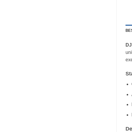
BE
DJ
uni
ex
St
De