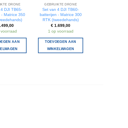
IKTE DRONE
GEBRUIKTE DRONE
GEBRUIKTE DR
 4 DJI TB65-
Set van 4 DJI TB60-
DJI Matrice 300 
n - Matrice 350
batterijen - Matrice 300
tweedehands (e
weedehands)
RTK (tweedehands)
drone)
.499,00
€
1.699,00
€
2.999,00
 voorraad
1 op voorraad
1 op voorraa
OEGEN AAN
TOEVOEGEN AAN
TOEVOEGEN A
KELWAGEN
WINKELWAGEN
WINKELWAG