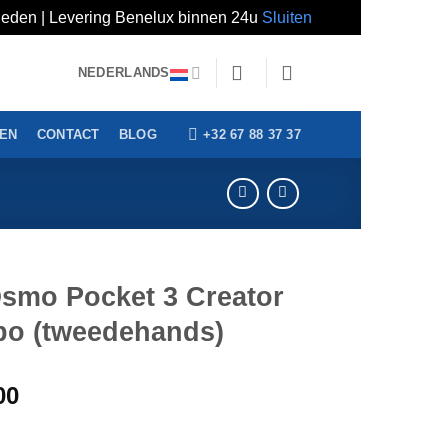
erheden | Levering Benelux binnen 24u
Sluiten
NEDERLANDS
+32 67 88 37 37
GEN
CONTACT
BLOG
Osmo Pocket 3 Creator
o (tweedehands)
00