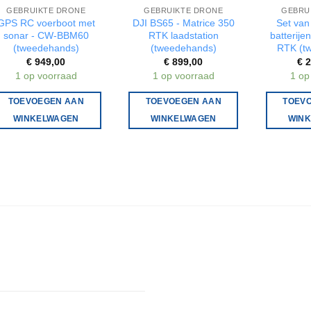
GEBRUIKTE DRONE
GEBRUIKTE DRONE
GEBRU
GPS RC voerboot met
DJI BS65 - Matrice 350
Set van
sonar - CW-BBM60
RTK laadstation
batterije
(tweedehands)
(tweedehands)
RTK (t
€
949,00
€
899,00
€
2
1 op voorraad
1 op voorraad
1 op
TOEVOEGEN AAN
TOEVOEGEN AAN
TOEV
WINKELWAGEN
WINKELWAGEN
WIN