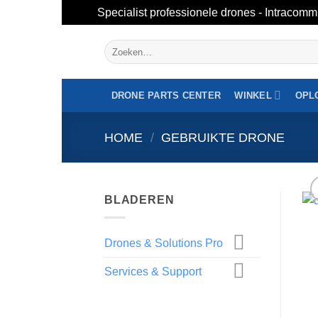
Specialist professionele drones - Intracomm
Overslaan
Zoeken
naar
naar:
inhoud
DRONE PARTS CENTER
WINKEL
OPL
HOME
/
GEBRUIKTE DRONE
BLADEREN
Drones & Solutions Pro
Services & Support