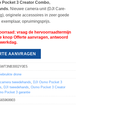
 Pocket 3 Creator Combo,
ands.
Nieuwe camera-unit (DJI Care-
g), originele accessoires in zeer goede
n exemplaar, opruimingsprijs.
voorraad: vraag de hervoorraadtermijn
de knop Offerte aanvragen, antwoord
 werkdag.
RTE AANVRAGEN
5WT3NB3002Y0E5
ebruikte drone
kcamera tweedehands
,
DJI Osmo Pocket 3
s
,
DJI tweedehands
,
Osmo Pocket 3 Creator
o Pocket 3 garantie
565969903