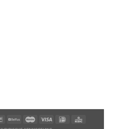
Bancontact
Belfius
Maestro
Visa
Ideaal
KBC