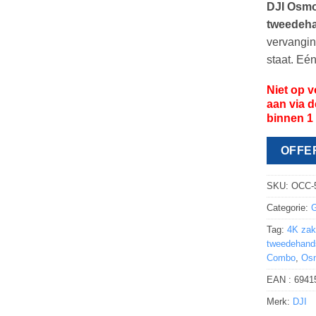
DJI Osmo
tweedeh
vervangin
staat. Eé
Niet op 
aan via 
binnen 1
OFFE
SKU:
OCC-
Categorie:
G
Tag:
4K za
tweedehand
Combo
,
Osm
EAN :
6941
Merk:
DJI