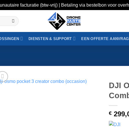
unautaire facturatie (btw-vrij) | Betaling via bestelbon voor ov
OSSINGEN
DIENSTEN & SUPPORT
EEN OFFERTE AANVRA
DJI 
Comb
299,
€