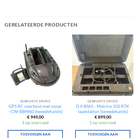
GERELATEERDE PRODUCTEN
GEBRUIKTE DRONE
GEBRUIKTE DRONE
GPS RC voerboot met sonar
DJI BS65 - Matrice 350 RTK
- CW-BBM60 (tweedehands)
laadstation (tweedehands)
€
949,00
€
899,00
1 op voorraad
1 op voorraad
TOEVOEGEN AAN
TOEVOEGEN AAN