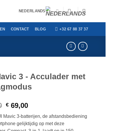
NEDERLANDS
+32 67 88 37 37
GEN
CONTACT
BLOG
avic 3 - Acculader met
agmodus
Oorspronkelijke
Huidige
0
69,00
€
prijs
prijs
I Mavic 3-batterijen, de afstandsbediening
was:
is:
rtphone gelijktijdig op met deze
€ 79,00.
€ 69,00.
ger. Compact, 3-in-1, laadt op in 150