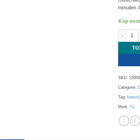
minuten. 
4 op voo
DJI Mavic
TO
SKU:
2305
Categorie:
D
Tag:
batterij
Merk:
Yx