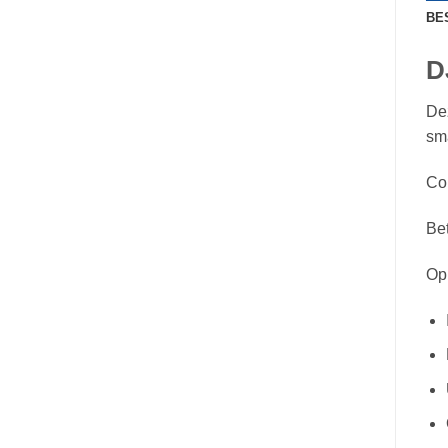
BE
D
Dez
sma
Com
Bet
Opm