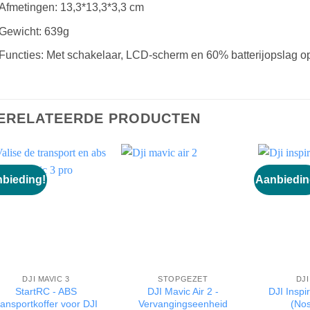
Afmetingen: 13,3*13,3*3,3 cm
Gewicht: 639g
Functies: Met schakelaar, LCD-scherm en 60% batterijopslag 
ERELATEERDE PRODUCTEN
bieding!
Aanbiedin
DJI MAVIC 3
STOPGEZET
DJI
StartRC - ABS
DJI Mavic Air 2 -
DJI Inspi
ransportkoffer voor DJI
Vervangingseenheid
(No