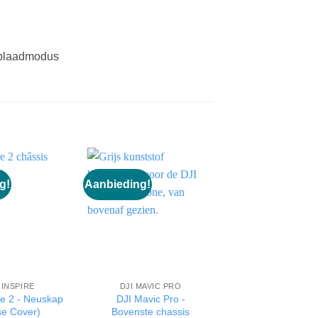
oplaadmodus
g!
Aanbieding!
Aanbieding!
 INSPIRE
DJI MAVIC PRO
STOPGEZET
re 2 - Neuskap
DJI Mavic Pro -
Gemfan - Set v
se Cover)
Bovenste chassis
propellers 31