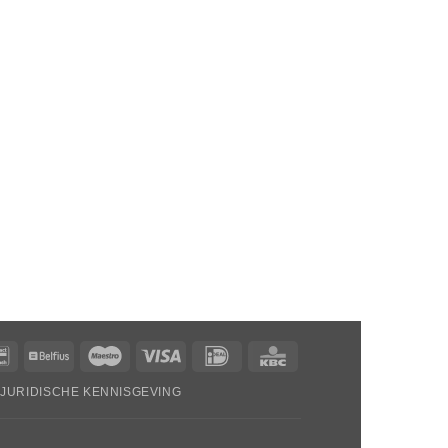
Bancontact
Belfius
Maestro
Visa
Ideaal
KBC
JURIDISCHE KENNISGEVING