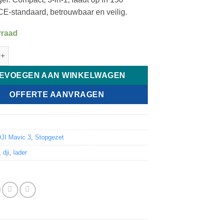
CE-standaard, betrouwbaar en veilig.
rraad
 3 - Acculader met opslagmodus aantal
EVOEGEN AAN WINKELWAGEN
OFFERTE AANVRAGEN
8
JI Mavic 3
,
Stopgezet
,
dji
,
lader