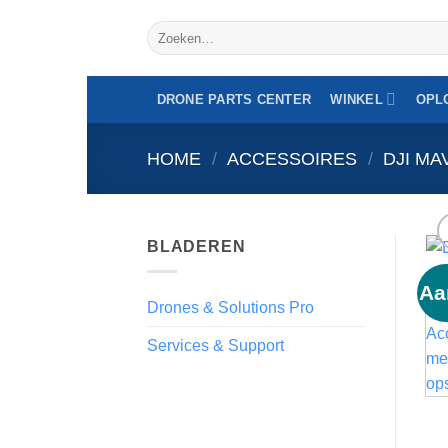
Overslaan
Zoeken
naar
naar:
inhoud
DRONE PARTS CENTER
WINKEL
OPL
HOME
/
ACCESSOIRES
/
DJI MA
BLADEREN
Aa
Drones & Solutions Pro
Services & Support