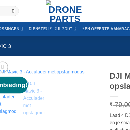
OSSINGEN
DIENSTEN & SUPPORT
EEN OFFERTE AANVRA
VIC 3
DJI M
nbieding!
opsl
79,0
€
Laad 4 DJ
en je sma
multichar