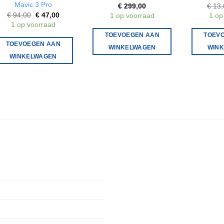
Mavic 3 Pro
€
299,00
€
13,
Oorspronkelijke
Huidige
€
94,00
€
47,00
1 op voorraad
1 op
prijs
prijs
1 op voorraad
was:
is:
€ 94,00.
€ 47,00.
TOEVOEGEN AAN
TOEV
TOEVOEGEN AAN
WINKELWAGEN
WIN
WINKELWAGEN