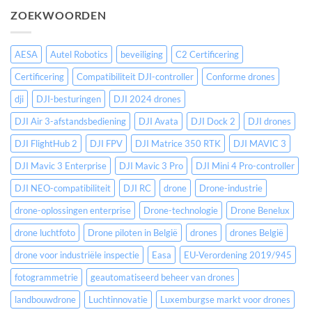
geval
nu
2
ZOEKWOORDEN
beschikbaar
SafeSky:
in
standalone
De
modus
sleutel
AESA
Autel Robotics
beveiliging
C2 Certificering
tot
het
Certificering
Compatibiliteit DJI-controller
Conforme drones
uitbreiden
van
dji
DJI-besturingen
DJI 2024 drones
uw
drone-
DJI Air 3-afstandsbediening
DJI Avata
DJI Dock 2
DJI drones
in-
a-
DJI FlightHub 2
DJI FPV
DJI Matrice 350 RTK
DJI MAVIC 3
box-
DJI Mavic 3 Enterprise
DJI Mavic 3 Pro
DJI Mini 4 Pro-controller
operaties
en
DJI NEO-compatibiliteit
DJI RC
drone
Drone-industrie
het
beveiligen
drone-oplossingen enterprise
Drone-technologie
Drone Benelux
van
uw
drone luchtfoto
Drone piloten in België
drones
drones België
SORA
drone voor industriële inspectie
Easa
EU-Verordening 2019/945
fotogrammetrie
geautomatiseerd beheer van drones
landbouwdrone
Luchtinnovatie
Luxemburgse markt voor drones