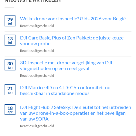
Welke drone voor inspectie? Gids 2026 voor België
29
jul
voor
Reacties uitgeschakeld
Welke
drone
DJI Care Basic, Plus of Zen Pakket: de juiste keuze
13
voor
jul
voor uw profiel
inspectie?
voor
Reacties uitgeschakeld
Gids
DJI
2026
Care
3D-inspectie met drone: vergelijking van DJI-
voor
30
Basic,
België
jun
vliegmethoden op een reëel geval
Plus
voor
Reacties uitgeschakeld
of
3D-
Zen
inspectie
DJI Matrice 4D en 4TD: C6-conformiteit nu
Pakket:
21
met
de
jun
beschikbaar in standalone modus
drone:
juiste
Geen
vergelijking
keuze
reacties
DJI FlightHub 2 SafeSky: De sleutel tot het uitbreiden
van
18
op
voor
DJI
DJI-
apr
van uw drone-in-a-box-operaties en het beveiligen
uw
Matrice
vliegmethoden
profiel
van uw SORA
4D
op
en
voor
Reacties uitgeschakeld
4TD:
een
C6-
DJI
reëel
conformiteit
FlightHub