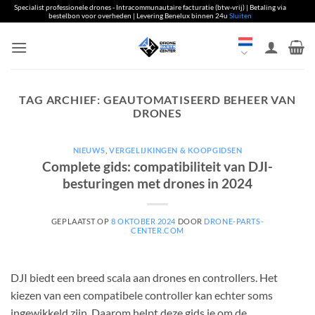
Specialist professionele drones - Intracommunautaire facturatie (btw-vrij) | Betaling via
bestelbon voor overheden | Levering Benelux binnen 24u
Sluiten
Overslaan
naar
inhoud
TAG ARCHIEF:
GEAUTOMATISEERD BEHEER VAN
DRONES
NIEUWS
,
VERGELIJKINGEN & KOOPGIDSEN
Complete gids: compatibiliteit van DJI-
besturingen met drones in 2024
GEPLAATST OP
8 OKTOBER 2024
DOOR
DRONE-PARTS-
CENTER.COM
DJI biedt een breed scala aan drones en controllers. Het
kiezen van een compatibele controller kan echter soms
ingewikkeld zijn. Daarom helpt deze gids je om de