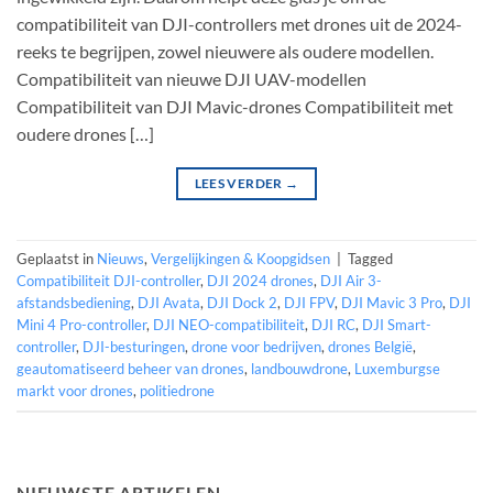
compatibiliteit van DJI-controllers met drones uit de 2024-
reeks te begrijpen, zowel nieuwere als oudere modellen.
Compatibiliteit van nieuwe DJI UAV-modellen
Compatibiliteit van DJI Mavic-drones Compatibiliteit met
oudere drones […]
LEES VERDER
→
Geplaatst in
Nieuws
,
Vergelijkingen & Koopgidsen
|
Tagged
Compatibiliteit DJI-controller
,
DJI 2024 drones
,
DJI Air 3-
afstandsbediening
,
DJI Avata
,
DJI Dock 2
,
DJI FPV
,
DJI Mavic 3 Pro
,
DJI
Mini 4 Pro-controller
,
DJI NEO-compatibiliteit
,
DJI RC
,
DJI Smart-
controller
,
DJI-besturingen
,
drone voor bedrijven
,
drones België
,
geautomatiseerd beheer van drones
,
landbouwdrone
,
Luxemburgse
markt voor drones
,
politiedrone
NIEUWSTE ARTIKELEN