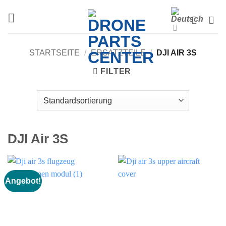
Zum
Inhalt
springen
STARTSEITE
/
ERSATZTEILE
/
DJI AIR 3S
FILTER
DJI Air 3S
Angebot!