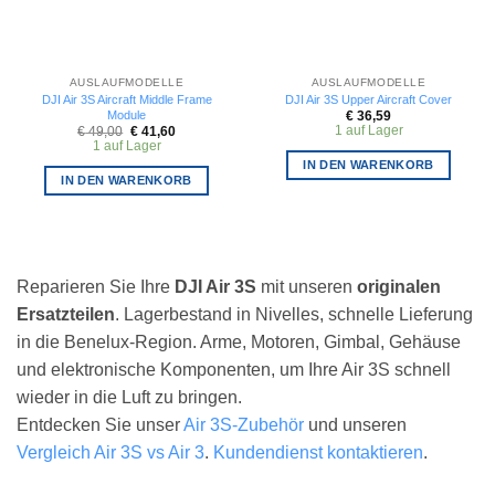
AUSLAUFMODELLE
AUSLAUFMODELLE
DJI Air 3S Aircraft Middle Frame
DJI Air 3S Upper Aircraft Cover
Module
€
36,59
1 auf Lager
Ursprünglicher
Aktueller
€
49,00
€
41,60
Preis
Preis
1 auf Lager
war:
ist:
IN DEN WARENKORB
€ 49,00
€ 41,60.
IN DEN WARENKORB
Reparieren Sie Ihre
DJI Air 3S
mit unseren
originalen
Ersatzteilen
. Lagerbestand in Nivelles, schnelle Lieferung
in die Benelux-Region. Arme, Motoren, Gimbal, Gehäuse
und elektronische Komponenten, um Ihre Air 3S schnell
wieder in die Luft zu bringen.
Entdecken Sie unser
Air 3S-Zubehör
und unseren
Vergleich Air 3S vs Air 3
.
Kundendienst kontaktieren
.