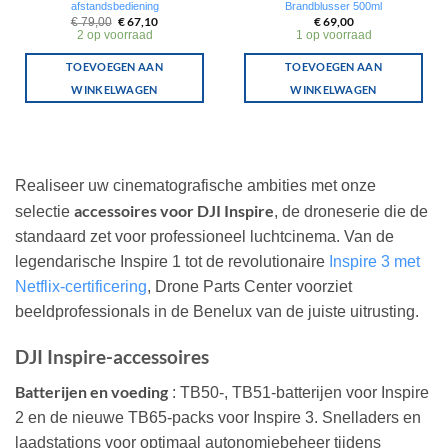
afstandsbediening
Brandblusser 500ml
Oorspronkelijke
Huidige
€
67,10
€
69,00
€
79,00
prijs
prijs
2 op voorraad
1 op voorraad
was:
is:
€ 79,00.
€ 67,10.
TOEVOEGEN AAN
TOEVOEGEN AAN
WINKELWAGEN
WINKELWAGEN
Realiseer uw cinematografische ambities met onze
accessoires voor DJI Inspire
selectie
, de droneserie die de
standaard zet voor professioneel luchtcinema. Van de
legendarische Inspire 1 tot de revolutionaire
Inspire 3 met
Netflix-certificering
, Drone Parts Center voorziet
beeldprofessionals in de Benelux van de juiste uitrusting.
DJI Inspire-accessoires
Batterijen en voeding
: TB50-, TB51-batterijen voor Inspire
2 en de nieuwe TB65-packs voor Inspire 3. Snelladers en
laadstations voor optimaal autonomiebeheer tijdens