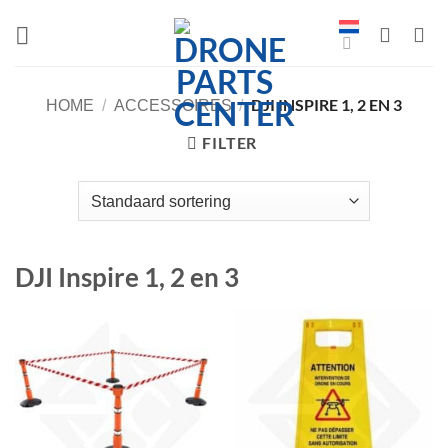
Overslaan
naar
inhoud
DJI INSPIRE 1, 2 EN 3
HOME
/
ACCESSOIRES
/
FILTER
DJI Inspire 1, 2 en 3