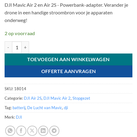
DJI Mavic Air 2 en Air 2S - Powerbank-adapter. Verander je
drone in een handige stroombron voor je apparaten
onderweg!
2 op voorraad
DJI Mavic Air 2 en Air 2S - Powerbank Adapter aantal
TOEVOEGEN AAN WINKELWAGEN
OFFERTE AANVRAGEN
SKU:
18014
Categorie:
DJI Air 2S
,
DJI Mavic Air 2
,
Stopgezet
Tag:
batterij
,
De Lucht van Mavic
,
dji
Merk:
DJI