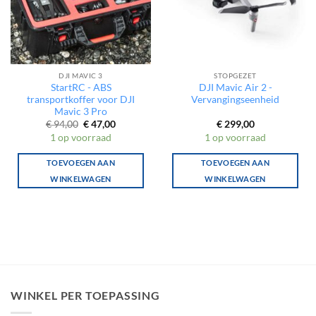
DJI MAVIC 3
STOPGEZET
StartRC - ABS
DJI Mavic Air 2 -
transportkoffer voor DJI
Vervangingseenheid
Mavic 3 Pro
Oorspronkelijke
Huidige
€
94,00
€
47,00
€
299,00
prijs
prijs
1 op voorraad
1 op voorraad
was:
is:
€ 94,00.
€ 47,00.
TOEVOEGEN AAN
TOEVOEGEN AAN
WINKELWAGEN
WINKELWAGEN
WINKEL PER TOEPASSING