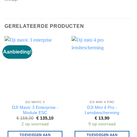
GERELATEERDE PRODUCTEN
Aanbieding!
DJI MAVIC 3
DJI MINI 4 PRO
DJI Mavic 3 Enterprise -
DJI Mini 4 Pro -
Module ESC
Lensbescherming
Oorspronkelijke
Huidige
€
159,00
€
135,10
€
13,90
prijs
prijs
2 op voorraad
9 op voorraad
was:
is:
€ 159,00.
€ 135,10.
TOEVOEGEN AAN
TOEVOEGEN AAN