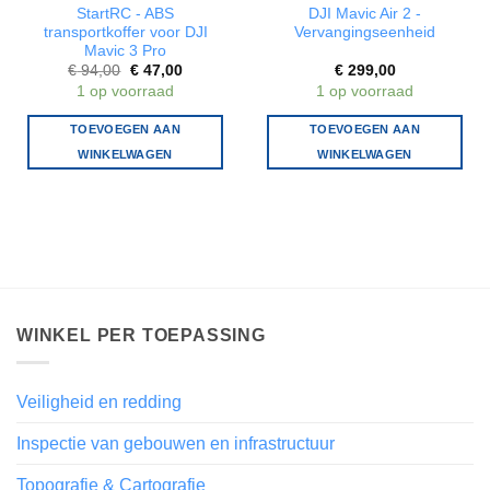
StartRC - ABS
DJI Mavic Air 2 -
transportkoffer voor DJI
Vervangingseenheid
Mavic 3 Pro
Oorspronkelijke
Huidige
€
94,00
€
47,00
€
299,00
prijs
prijs
1 op voorraad
1 op voorraad
was:
is:
€ 94,00.
€ 47,00.
TOEVOEGEN AAN
TOEVOEGEN AAN
WINKELWAGEN
WINKELWAGEN
WINKEL PER TOEPASSING
Veiligheid en redding
Inspectie van gebouwen en infrastructuur
Topografie & Cartografie