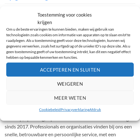
Milieumonitoring
Toestemming voor cookies
Schoonmaken
krijgen
Om u de beste ervaringen te kunnen bieden, maken wij gebruik van
technologieën zoals cookies om informatie van apparaten op te slaan en/of te
raadplegen. Als u toestemming geeft voor deze technologieën, kunnen wij
gegevens verwerken, zoals het surfgedrag of de unieke ID's op deze site. Als u
OVER ONS
geen toestemming geeft of uw toestemming intrekt, kan dit een negatief effect
hebben op bepaalde kenmerken en functies.
Drone Parts Center - Uw specialist in professionele drones
ACCEPTEREN EN SLUITEN
in België
WEIGEREN
Drone Parts Center, gevestigd in Nijvel, is dé specialist in
professionele drones in België. Als officieel
DJI Enterprise
MEER WETEN
erkende Dealer en partner van innovatieve merken zoals
Cookiebeleid
Privacyverklaring
Afdruk
Dronavia, Soarability, Wisson en EcoFlow
, bieden wij
verkoop, opleiding, reparatie en technische ondersteuning
sinds 2017. Professionals en organisaties vinden bij ons een
snelle, betrouwbare en persoonlijke service, met een