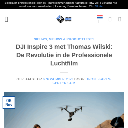
Specialist professionele drones - Intracommunautaire facturatie (btw-vrij) | Betaling via
bestelbon voor overheden | Levering Benelux binnen 24u
Sluiten
Overslaan
naar
inhoud
NIEUWS
,
NIEUWS & PRODUCTTESTS
DJI Inspire 3 met Thomas Wilski:
De Revolutie in de Professionele
Luchtfilm
GEPLAATST OP
6 NOVEMBER 2023
DOOR
DRONE-PARTS-
CENTER.COM
06
Nov